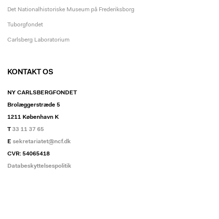
Det Nationalhistoriske Museum på Frederiksborg
Tuborgfondet
Carlsberg Laboratorium
KONTAKT OS
NY CARLSBERGFONDET
Brolæggerstræde 5
1211 København K
T
33 11 37 65
E
sekretariatet@ncf.dk
CVR: 54065418
Databeskyttelsespolitik