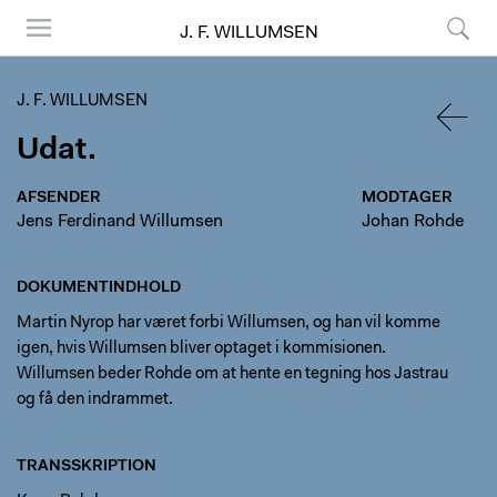
J. F. WILLUMSEN
Menu
Søg
J. F. WILLUMSEN
Udat.
TILBA
AFSENDER
MODTAGER
Jens Ferdinand Willumsen
Johan Rohde
DOKUMENTINDHOLD
Martin Nyrop har været forbi Willumsen, og han vil komme
igen, hvis Willumsen bliver optaget i kommisionen.
Willumsen beder Rohde om at hente en tegning hos Jastrau
og få den indrammet.
TRANSSKRIPTION