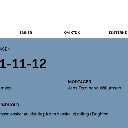
EMNER
OM KTDK
EKSTERNE
UMSEN
1-11-12
MODTAGER
homsen
Jens Ferdinand Willumsen
INDHOLD
sen ønsker at udstille på den danske udstilling i Brighton