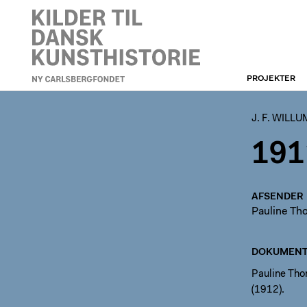
PROJEKTER
J. F. WILLUMSEN
J. F. WILL
191
AFSENDER
Pauline T
DOKUMENT
Pauline Thom
(1912).