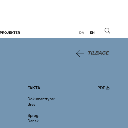
 PROJEKTER
DA
EN
Søg
TILBAGE
FAKTA
PDF
Dokumenttype
Brev
Sprog
Dansk