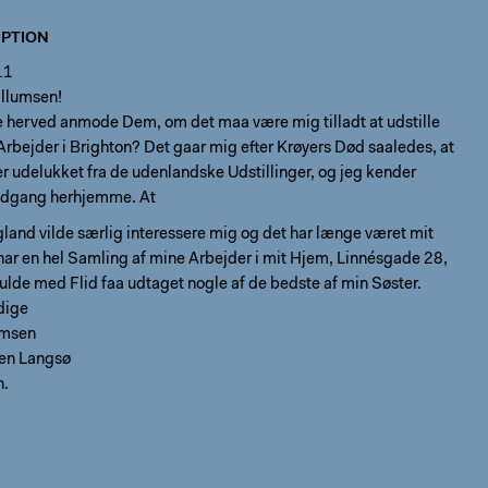
PTION
11
illumsen!
e herved anmode Dem, om det maa være mig tilladt at udstille
 Arbejder i Brighton? Det gaar mig efter Krøyers Død saaledes, at
ver udelukket fra de udenlandske Udstillinger, og jeg kender
odgang herhjemme. At
ngland vilde særlig interessere mig og det har længe været mit
ar en hel Samling af mine Arbejder i mit Hjem, Linnésgade 28,
kulde med Flid faa udtaget nogle af de bedste af min Søster.
dige
omsen
ten Langsø
n.