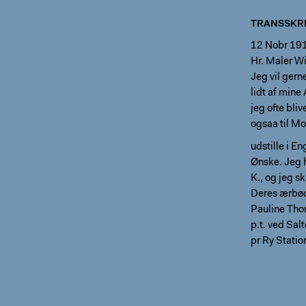
TRANSSKRI
12 Nobr 19
Hr. Maler W
Jeg vil gern
lidt af mine
jeg ofte bli
ogsaa til M
udstille i E
Ønske. Jeg h
K., og jeg s
Deres ærbø
Pauline Th
p.t. ved Sal
pr Ry Statio