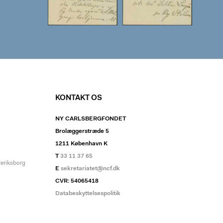
KONTAKT OS
NY CARLSBERGFONDET
Brolæggerstræde 5
1211 København K
T
33 11 37 65
deriksborg
E
sekretariatet@ncf.dk
CVR: 54065418
Databeskyttelsespolitik