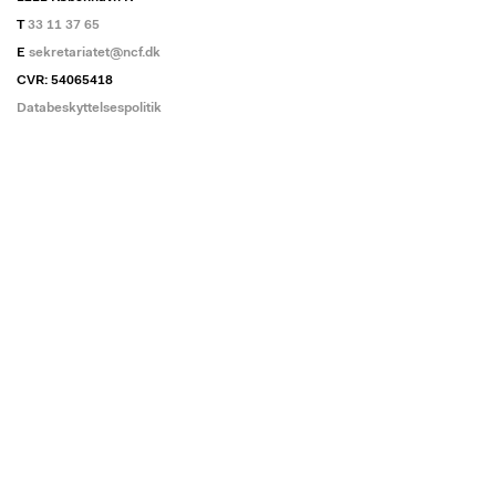
T
33 11 37 65
E
sekretariatet@ncf.dk
CVR: 54065418
Databeskyttelsespolitik