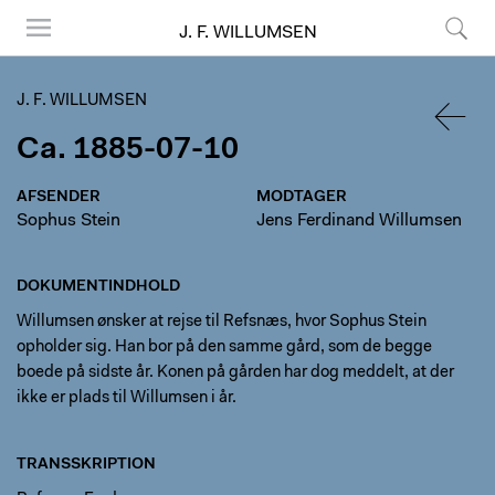
J. F. WILLUMSEN
Menu
Søg
J. F. WILLUMSEN
Ca. 1885-07-10
TILBA
AFSENDER
MODTAGER
Sophus Stein
Jens Ferdinand Willumsen
DOKUMENTINDHOLD
Willumsen ønsker at rejse til Refsnæs, hvor Sophus Stein
opholder sig. Han bor på den samme gård, som de begge
boede på sidste år. Konen på gården har dog meddelt, at der
ikke er plads til Willumsen i år.
TRANSSKRIPTION