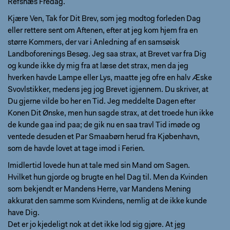
Refsnæs Fredag.
Kjære Ven, Tak for Dit Brev, som jeg modtog forleden Dag
eller rettere sent om Aftenen, efter at jeg kom hjem fra en
større Kommers, der var i Anledning af en samsøisk
Landboforenings Besøg. Jeg saa strax, at Brevet var fra Dig
og kunde ikke dy mig fra at læse det strax, men da jeg
hverken havde Lampe eller Lys, maatte jeg ofre en halv Æske
Svovlstikker, medens jeg jog Brevet igjennem. Du skriver, at
Du gjerne vilde bo her en Tid. Jeg meddelte Dagen efter
Konen Dit Ønske, men hun sagde strax, at det troede hun ikke
de kunde gaa ind paa; de gik nu en saa travl Tid imøde og
ventede desuden et Par Smaabørn herud fra Kjøbenhavn,
som de havde lovet at tage imod i Ferien.
Imidlertid lovede hun at tale med sin Mand om Sagen.
Hvilket hun gjorde og brugte en hel Dag til. Men da Kvinden
som bekjendt er Mandens Herre, var Mandens Mening
akkurat den samme som Kvindens, nemlig at de ikke kunde
have Dig.
Det er jo kjedeligt nok at det ikke lod sig gjøre. At
jeg