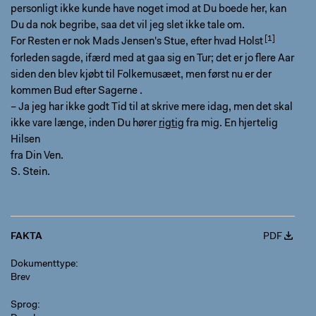
personligt ikke kunde have noget imod at Du boede her, kan
Du da nok begribe, saa det vil jeg slet ikke tale om.
For Resten er nok Mads Jensen's Stue, efter hvad Holst
forleden sagde, ifærd med at gaa sig en Tur; det er jo flere Aar
siden den blev kjøbt til Folkemusæet, men først nu er der
kommen Bud efter Sagerne .
– Ja jeg har ikke godt Tid til at skrive mere idag, men det skal
ikke vare længe, inden Du hører
rigtig
fra mig. En hjertelig
Hilsen
fra Din Ven.
S. Stein.
FAKTA
PDF
Dokumenttype
Brev
Sprog