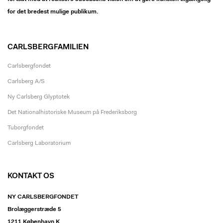
for det bredest mulige publikum.
CARLSBERGFAMILIEN
Carlsbergfondet
Carlsberg A/S
Ny Carlsberg Glyptotek
Det Nationalhistoriske Museum på Frederiksborg
Tuborgfondet
Carlsberg Laboratorium
KONTAKT OS
NY CARLSBERGFONDET
Brolæggerstræde 5
1211 København K