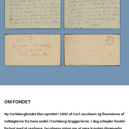
OM FONDET
Ny Carlsbergfondet blev oprettet i 1902 af Carl Jacobsen og finansieres af
indtægterne fra hans andel i Carlsberg-bryggerierne. I dag arbejder fondet
fortsat med at realisere Jacobsens vision om at gøre kunsten tilgængelig