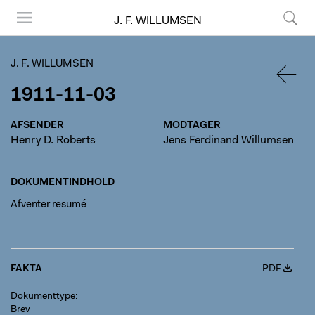
J. F. WILLUMSEN
Menu
Søg
J. F. WILLUMSEN
1911-11-03
TILBA
AFSENDER
MODTAGER
Henry D. Roberts
Jens Ferdinand Willumsen
DOKUMENTINDHOLD
Afventer resumé
FAKTA
PDF
Dokumenttype
Brev