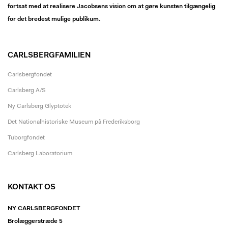
fortsat med at realisere Jacobsens vision om at gøre kunsten tilgængelig
for det bredest mulige publikum.
CARLSBERGFAMILIEN
Carlsbergfondet
Carlsberg A/S
Ny Carlsberg Glyptotek
Det Nationalhistoriske Museum på Frederiksborg
Tuborgfondet
Carlsberg Laboratorium
KONTAKT OS
NY CARLSBERGFONDET
Brolæggerstræde 5