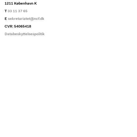
1211 København K
T
33 11 37 65
E
sekretariatet@ncf.dk
CVR: 54065418
Databeskyttelsespolitik