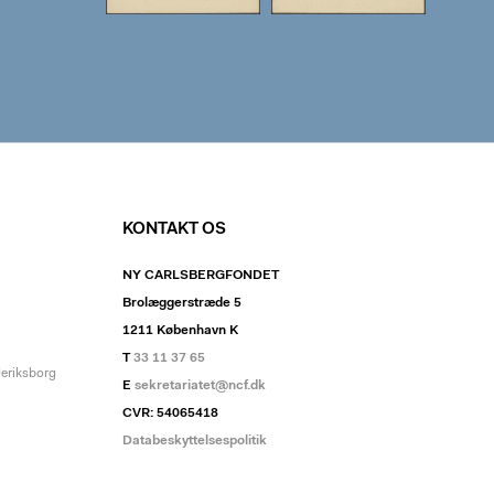
KONTAKT OS
NY CARLSBERGFONDET
Brolæggerstræde 5
1211 København K
T
33 11 37 65
deriksborg
E
sekretariatet@ncf.dk
CVR: 54065418
Databeskyttelsespolitik