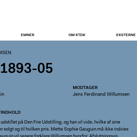
EMNER
OM KTDK
EKSTERNE
UMSEN
 1893-05
MODTAGER
in
Jens Ferdinand Willumsen
INDHOLD
dstillet på Den Frie Udstilling, og han vil vide, hvilke af sine
er solgt og til hvilken pris. Mette Sophie Gauguin må ikke indvies
Gauguin vil senere forklare Willumsen hvorfor. Afslutningsvis