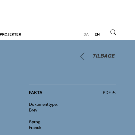
 PROJEKTER
DA
EN
Søg
TILBAGE
FAKTA
PDF
Dokumenttype
Brev
Sprog
Fransk