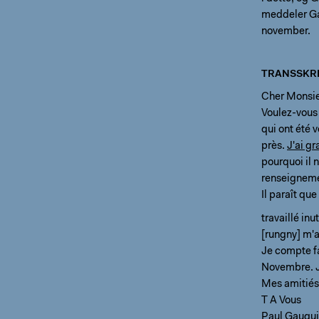
meddeler Gaug
november.
TRANSSKRI
Cher Monsi
Voulez-vous 
qui ont été 
près.
J'ai gr
pourquoi il 
renseigneme
Il paraît qu
travaillé in
[rungny] m'a
Je compte fa
Novembre. J'
Mes amitié
T A Vous
Paul Gaugu