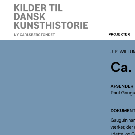
PROJEKTER
J. F. WILLUMSEN
J. F. WILL
Ca.
AFSENDER
Paul Gaugu
DOKUMENT
Gauguin har u
værker, der 
i dette, og 