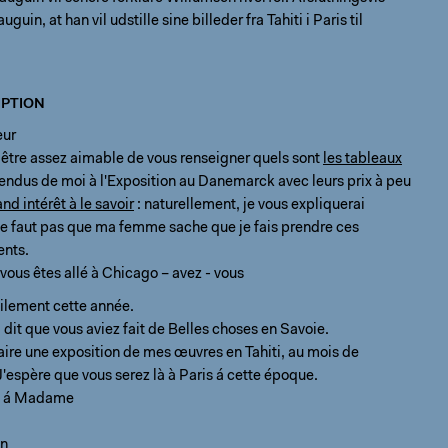
uin, at han vil udstille sine billeder fra Tahiti i Paris til
PTION
eur
être assez aimable de vous renseigner quels sont
les tableaux
vendus de moi à l'Exposition au Danemarck avec leurs prix à peu
and intérêt à le savoir
: naturellement, je vous expliquerai
ne faut pas que ma femme sache que je fais prendre ces
nts.
e vous êtes allé à Chicago – avez - vous
utilement cette année.
 dit que vous aviez fait de Belles choses en Savoie.
ire une exposition de mes œuvres en Tahiti, au mois de
espère que vous serez là à Paris á cette époque.
s á Madame
in