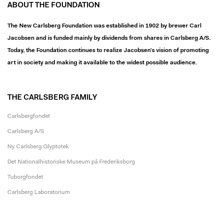
ABOUT THE FOUNDATION
The New Carlsberg Foundation was established in 1902 by brewer Carl
Jacobsen and is funded mainly by dividends from shares in Carlsberg A/S.
Today, the Foundation continues to realize Jacobsen’s vision of promoting
art in society and making it available to the widest possible audience.
THE CARLSBERG FAMILY
Carlsbergfondet
Carlsberg A/S
Ny Carlsberg Glyptotek
Det Nationalhistoriske Museum på Frederiksborg
Tuborgfondet
Carlsberg Laboratorium