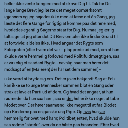
heller ikke vente længere med at skrive Dig til. Tak for Dit
lange lange Brev; jeg læste det meget opmærksomt
igjennem og jeg nøjedes ikke med at læse det én Gang, jeg
læste det flere Gange for rigtig at komme paa det rene med,
hvorledes egentlig Sagerne staar for Dig. Nu maa jeg ærlig
talt sige, at jeg efter det Dit Brev omtaler ikke finder Grund til
at fortvivle; aldeles ikke. Hvad angaar det Rygte som
Fotografen (eller hvem det var – plapprede ud med, om at hun
skulde være hemmelig forloved med Politifuldmægtigen, saa
er virkelig et saadant Rygte - navnlig naar man hører det
modsagt af en (Maleren) der har set dem sammen) -
ikke værd at bryde sig om. Det er jo en bekjendt Sag at Folk
kan ikke se to unge Mennesker sammen blot én Gang uden
strax at lave et Parti ud af dem. Og hvad det angaar, at hun
rødmede, da hun saa ham, saa er
det
heller ikke noget at tabe
Modet over. Der hører saamænd ikke meget til at faa Blodet
op i Kinderne paa en ganske ung Pige. Og
hvis
hun
var
hemmelig forlovet med ham; Politibetjenten, hvad skulde hun
saa rødme "stærkt" over da de hilste paa hinanden. Efter hvad