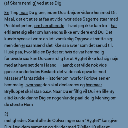
(af Skam nemlig) ved at se Dig.
En
Ting
maa
Du gjøre, inden Du arbejder videre henimod Dit
Maal, det er: at
se at faa at vide
hvorledes Sagerne staar med
Politibetjenten,
om han allerede
– hvad jeg ikke kan tro –
har
erklæret sig
eller om han endnu ikke er videre end Du. Det
kunde synes at være en lidt vanskelig Opgave at sætte sig;
men den
er
saamænd slet ikke saa svær som det ser ud til.
Husk paa, hvor lille en By det er;
hvis
de
var
hemmelig
forlovede saa kan Du være rolig for at Rygtet ikke lod sig nøje
med at have set dem Haand i Haand; det vilde nok vide
ganske anderledes Besked: det vilde nok opvarte med
Masser af fantastiske Historier om
hvorfor
Forlovelsen er
hemmelig,
hvornaar
den skal declareres og
hvornaar
Brylluppet skal staa o.s.v. Naar Du er fiffig vil Du i en lille By
altid kunde danne Dig en nogenlunde paalidelig Mening om
de største Hem
2)
meligheder: Saml alle de Oplysninger som "Rygtet" kan give
Dig, læg dem sammen og divider med 7 (eller 10 eller et