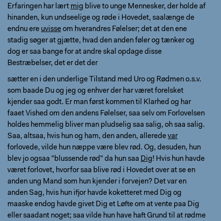
Erfaringen har lært
mig
blive to unge Mennesker, der holde af
hinanden, kun undseelige og røde i Hovedet, saalænge de
endnu ere
uvisse
om hverandres Følelser; det at den ene
stadig søger at gjætte, hvad den anden føler og tænker og
dog er saa bange for at andre skal opdage disse
Bestræbelser, det er det der
sætter en i den underlige Tilstand med Uro og Rødmen o.s.v.
som baade Du og jeg og enhver der har været forelsket
kjender saa godt. Er man først kommen til Klarhed og har
faaet Vished om den andens Følelser, saa selv om Forlovelsen
holdes hemmelig bliver man pludselig saa salig, oh saa salig.
Saa, altsaa, hvis hun og ham, den anden, allerede
var
forlovede, vilde hun næppe være blev rød. Og, desuden, hun
blev jo ogsaa "blussende rød" da hun saa
Dig
! Hvis hun havde
været forlovet, hvorfor saa blive rød i Hovedet over at se en
anden ung Mand som hun kjender i forvejen? Det var en
anden Sag, hvis hun ifjor havde koketteret med Dig og
maaske endog havde givet Dig et Løfte om at vente paa Dig
eller saadant noget; saa vilde hun have haft Grund til at rødme