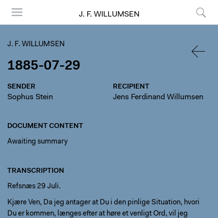
J. F. WILLUMSEN
Menu
Search
J. F. WILLUMSEN
1885-07-29
BACK
SENDER
RECIPIENT
Sophus Stein
Jens Ferdinand Willumsen
DOCUMENT CONTENT
Awaiting summary
TRANSCRIPTION
Refsnæs 29 Juli.
Kjære Ven, Da jeg antager at Du i den pinlige Situation, hvori
Du er kommen, længes efter at høre et venligt Ord, vil jeg