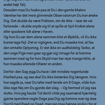
andet højt Tal).
Desuden maa Du huske paa at Du i den gamle Malers
Værelse har det mest glimrende Observatorium Du kan ønske
Dig. Det skulde da være Pokkers, om de ikke – naar de var
forlovede – skulde snyde sig til at spille at Spil Kroket alene
eller spadsere lidt alene i Haven.
Og hvis Du ser dem alene sammen blot et Øjeblik, vil Du ikke
kunne tage fejl. Det er vigtigere, end Du maaske tror, at faa
den omtalte Oplysning. Er det ikke en uudholdelig Tanke, at
den unge Pige man gaar og gjør sig Umage for at komme
sammen med og for hvis Skyld man har rejst mange Mile, at
hun maaske allerede tilhører en anden.
Derfor: den Sag
maa
Du have i det mindste nogenlunde
Klarhed paa, og saa skal Du ikke betænke Dig længere. Hvis
hun sagde ja, naar Du talte med hende om 8 Dage, vilde hun
ikke sige Nej om Du gjorde det idag. – Og hermed vil jeg saa
slutte. Hvis jeg havde Tid dertil vilde jeg saamænd hjærtelig
gjerne spendere nogle Dage paa Dig og komme over og staa
Dig til med Raad og Daad, men jeg maa hænge grulig i for at