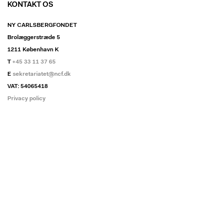
KONTAKT OS
NY CARLSBERGFONDET
Brolæggerstræde 5
1211 København K
T
+45 33 11 37 65
E
sekretariatet@ncf.dk
VAT: 54065418
Privacy policy