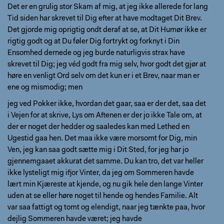
Det er en grulig stor Skam af mig, at jeg ikke allerede for lang
Tid siden har skrevet til Dig efter at have modtaget Dit Brev.
Det gjorde mig oprigtig ondt deraf at se, at Dit Humør ikke er
rigtig godt og at Du føler Dig fortrykt og forknyt i Din
Ensomhed dernede og jeg burde naturligvis strax have
skrevet til Dig; jeg véd godt fra mig selv, hvor godt det gjør at
høre en venligt Ord selv om det kun er i et Brev, naar man er
ene og mismodig; men
jeg ved Pokker ikke, hvordan det gaar, saa er der det, saa det
i Vejen for at skrive, Lys om Aftenen er der jo ikke Tale om, at
der er noget der hedder og saaledes kan med Lethed en
Ugestid gaa hen. Det maa ikke være morsomt for Dig, min
Ven, jeg kan saa godt sætte mig i Dit Sted, for jeg har jo
gjennemgaaet akkurat det samme. Du kan tro, det var heller
ikke lysteligt mig ifjor Vinter, da jeg om Sommeren havde
lært min Kjæreste at kjende, og nu gik hele den lange Vinter
uden at se eller høre noget til hende og hendes Familie. Alt
var saa fattigt og tomt og elendigt, naar jeg tænkte paa, hvor
dejlig Sommeren havde været; jeg havde