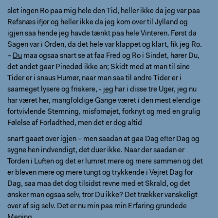
slet ingen Ro paa mig hele den Tid, heller ikke da jeg var paa
Refsnæs ifjor og heller ikke da jeg kom over til Jylland og
igjen saa hende jeg havde tænkt paa hele Vinteren. Først da
Sagen var i Orden, da det hele var klappet og klart, fik jeg Ro.
–
Du
maa ogsaa snart se at faa Fred og Ro i Sindet, hører Du,
det andet gaar Pinedød ikke an; Skidt med at man til sine
Tider er i snaus Humør, naar man saa til andre Tider er i
saameget lysere og friskere, -
jeg
har i disse tre Uger, jeg nu
har været her, mangfoldige Gange været i den mest elendige
fortvivlende Stemning, misfornøjet, forknyt og med en grulig
Følelse af Forladthed, men det er dog altid
snart gaaet over igjen – men saadan at gaa Dag efter Dag og
sygne hen indvendigt, det duer ikke. Naar der saadan er
Torden i Luften og det er lumret mere og mere sammen og det
er bleven mere og mere tungt og trykkende i Vejret Dag for
Dag, saa maa det dog tilsidst revne med et Skrald, og det
ønsker man ogsaa selv, tror Du ikke? Det trækker vanskeligt
over af sig selv. Det er nu min paa
min
Erfaring grundede
Mening