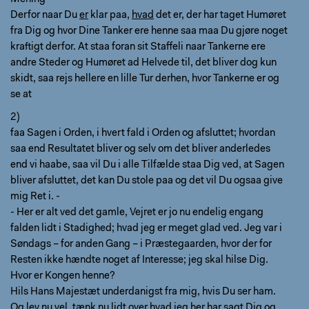
Derfor naar Du
er
klar paa,
hvad
det er, der har taget Humøret
fra Dig og hvor Dine Tanker ere henne saa maa Du gjøre noget
kraftigt derfor. At staa foran sit Staffeli naar Tankerne ere
andre Steder og Humøret ad Helvede til, det bliver dog kun
skidt, saa rejs hellere en lille Tur derhen, hvor Tankerne er og
se at
2)
faa Sagen i Orden, i hvert fald i Orden og afsluttet; hvordan
saa end Resultatet bliver og selv om det bliver anderledes
end vi haabe, saa vil Du i alle Tilfælde staa Dig ved, at Sagen
bliver afsluttet, det kan Du stole paa og det vil Du ogsaa give
mig Ret i. -
- Her er alt ved det gamle, Vejret er jo nu endelig engang
falden lidt i Stadighed; hvad jeg er meget glad ved. Jeg var i
Søndags – for anden Gang – i Præstegaarden, hvor der for
Resten ikke hændte noget af Interesse; jeg skal hilse Dig.
Hvor er Kongen henne?
Hils Hans Majestæt underdanigst fra mig, hvis Du ser ham.
Og lev nu vel, tænk nu lidt over hvad jeg her har sagt Dig og