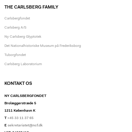
THE CARLSBERG FAMILY
Carlsbergfondet
Carlsberg A/S
Ny Carlsberg Glyptotek
Det Nationalhistoriske Museum på Frederiksborg
Tuborgfondet
Carlsberg Laboratorium
KONTAKT OS
NY CARLSBERGFONDET
Brolæggerstræde 5
1211 København K
T
+45 33 11 37 65
E
sekretariatet@ncf.dk