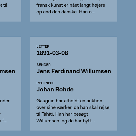
 til
fransk kunst er nået langt højere
op end den danske. Han o…
LETTER
1891-03-08
SENDER
umsen
Jens Ferdinand Willumsen
RECIPIENT
Johan Rohde
under
Gauguin har afholdt en auktion
over sine værker, da han skal rejse
r
til Tahiti. Han har besøgt
s f…
Willumsen, og de har bytt…