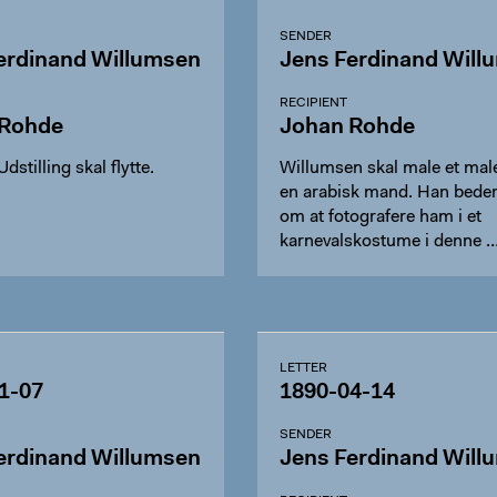
SENDER
erdinand Willumsen
Jens Ferdinand Will
RECIPIENT
 Rohde
Johan Rohde
dstilling skal flytte.
Willumsen skal male et mal
en arabisk mand. Han bede
om at fotografere ham i et
karnevalskostume i denne 
LETTER
1-07
1890-04-14
SENDER
erdinand Willumsen
Jens Ferdinand Will