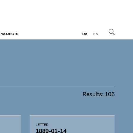
 PROJECTS
DA
EN
Search
Results: 106
LETTER
1889-01-14