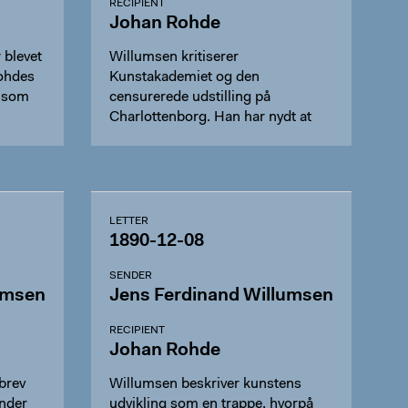
RECIPIENT
Johan Rohde
 blevet
Willumsen kritiserer
Rohdes
Kunstakademiet og den
- som
censurerede udstilling på
Charlottenborg. Han har nydt at
læse Rohdes afhand…
LETTER
1890-12-08
SENDER
umsen
Jens Ferdinand Willumsen
RECIPIENT
Johan Rohde
brev
Willumsen beskriver kunstens
ender
udvikling som en trappe, hvorpå