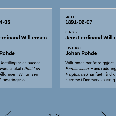
LETTER
4-05
1891-06-07
SENDER
erdinand Willumsen
Jens Ferdinand Will
RECIPIENT
 Rohde
Johan Rohde
Udstilling er en succes,
Willumsen har færdiggjort
ers artikel i
Politiken
Familievasen
. Hans raderin
illumsen. Willumsen
Frugtbarhed
har fået hård kr
 2 raderinger o…
hjemme i Danmark - særlig 
Kar…