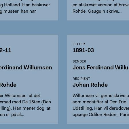
og Holland. Han beskriver
en afskrevet version af brevet
og museer, han har
Rohde. Gauguin skrive…
LETTER
2-11
1891-03
SENDER
erdinand Willumsen
Jens Ferdinand Will
RECIPIENT
 Rohde
Johan Rohde
er Willumsen, at det
Willumsen vil gerne skrive 
fremad med De 15ten (Den
som medstifter af Den Frie
illing). Han mener dog, at
Udstilling. Han vil derudove
gen er på af…
opsøge Odilon Redon i Pari