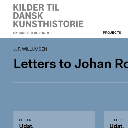
PROJECTS
J. F. WILLUMSEN
J. F. WILLUMSEN
Letters to Johan 
LETTER
LETTER
Udat.
Udat.