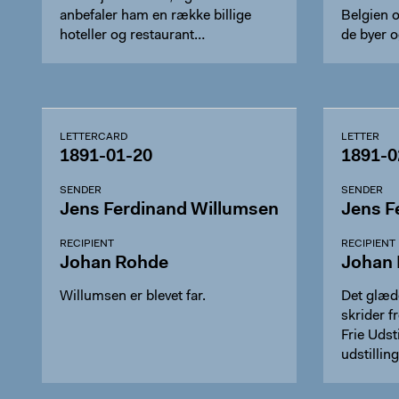
anbefaler ham en række billige
Belgien 
hoteller og restaurant…
de byer 
besøg…
LETTERCARD
LETTER
1891-01-20
1891-0
SENDER
SENDER
Jens Ferdinand Willumsen
Jens F
RECIPIENT
RECIPIENT
Johan Rohde
Johan
Willumsen er blevet far.
Det glæd
skrider 
Frie Udst
udstillin