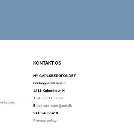
KONTAKT OS
NY CARLSBERGFONDET
Brolæggerstræde 5
1211 København K
T
+45 33 11 37 65
deriksborg
E
sekretariatet@ncf.dk
VAT: 54065418
Privacy policy