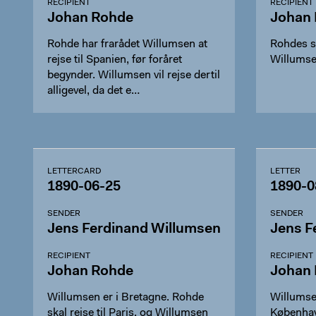
RECIPIENT
RECIPIENT
Johan Rohde
Johan
Rohde har frarådet Willumsen at
Rohdes s
rejse til Spanien, før foråret
Willumse
begynder. Willumsen vil rejse dertil
alligevel, da det e…
LETTERCARD
LETTER
1890-06-25
1890-0
SENDER
SENDER
Jens Ferdinand Willumsen
Jens F
RECIPIENT
RECIPIENT
Johan Rohde
Johan
Willumsen er i Bretagne. Rohde
Willumse
skal rejse til Paris, og Willumsen
Københav