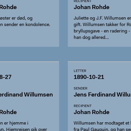
RECIPIENT
 Rohde
Johan Rohde
øster er død, og
Juliette og J.F. Willumsen er
n sender en kondolence.
gift. Willumsen takker for 
bryllupsgave - en radering 
han dog allered…
LETTER
8-27
1890-10-21
SENDER
erdinand Willumsen
Jens Ferdinand Will
RECIPIENT
 Rohde
Johan Rohde
n er hjemme i
Willumsen har modtaget et 
n. Hjemrejsen gik over
fra Paul Gauguin, og han s