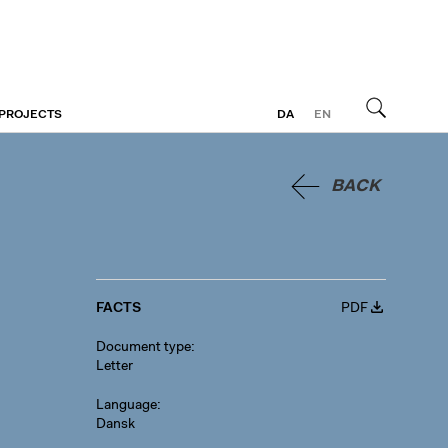
 PROJECTS
DA
EN
Search
BACK
FACTS
PDF
Document type
Letter
Language
Dansk