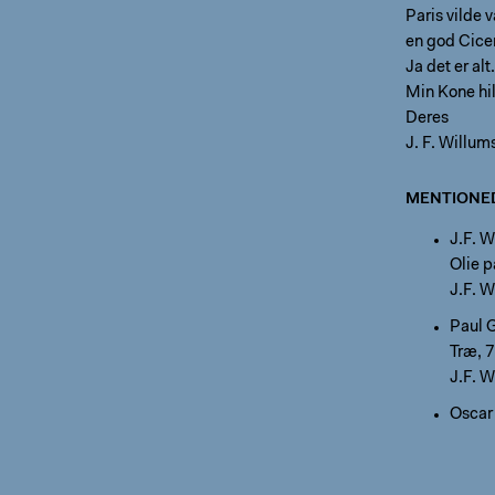
Paris vilde 
en god Cicer
Ja det er alt.
Min Kone hi
Deres
J. F. Willum
MENTIONE
J.F. 
Olie 
J.F. 
Paul 
Træ, 
J.F. 
Oscar