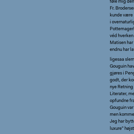
føle mig de
Fr. Broders
kunde være 
i overnatur
Pottemagerko
véd hverken 
Matisen har 
endnu har l
ligesaa slem
Gouguin hav
gjøres i Pen
godt, der k
nye Retning 
Literater, m
opfundne fr
Gouguin var 
men kommer t
Jeg har bytt
luxure" høj