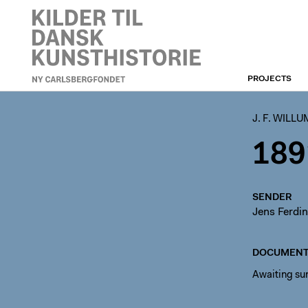
PROJECTS
J. F. WILLUMSEN
J. F. WILL
189
SENDER
Jens Ferdi
DOCUMENT
Awaiting s