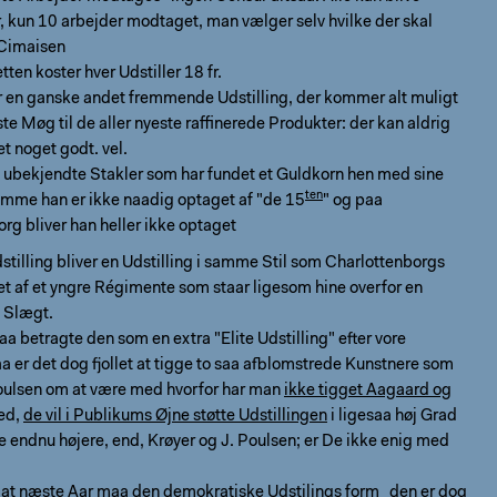
kun 10 arbejder modtaget, man vælger selv hvilke der skal
Cimaisen
tten koster hver Udstiller 18 fr.
er en ganske andet fremmende Udstilling, der kommer alt muligt
gste Møg til de aller nyeste raffinerede Produkter: der kan aldrig
et noget godt. vel.
e ubekjendte Stakler som har fundet et Guldkorn hen med sine
ten
emme han er ikke naadig optaget af "de 15
" og paa
rg bliver han heller ikke optaget
stilling bliver en Udstilling i samme Stil som Charlottenborgs
ret af et yngre Régimente som staar ligesom hine overfor en
 Slægt.
aa betragte den som en extra "Elite Udstilling" efter vore
a er det dog fjollet at tigge to saa afblomstrede Kunstnere som
oulsen om at være med hvorfor har man
ikke tigget Aagaard og
ed,
de vil i Publikums Øjne støtte Udstillingen
i ligesaa høj Grad
endnu højere, end, Krøyer og J. Poulsen; er De ikke enig med
be at næste Aar maa den demokratiske Udstilings form den er dog