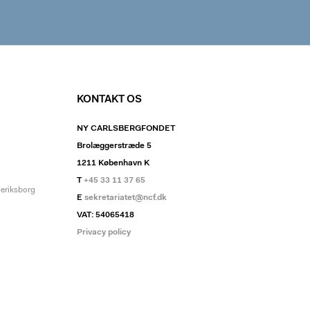
KONTAKT OS
NY CARLSBERGFONDET
Brolæggerstræde 5
1211 København K
T
+45 33 11 37 65
deriksborg
E
sekretariatet@ncf.dk
VAT: 54065418
Privacy policy