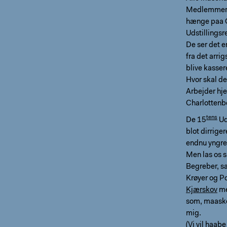
Medlemmer, 
hænge paa 
Udstillingsre
De ser det 
fra det arri
blive kasser
Hvor skal d
Arbejder hj
Charlottenbo
tens
De 15
Ud
blot dirrige
endnu yngre
Men las os s
Begreber, sa
Krøyer og P
Kjærskov
m
som, maaske 
mig.
(Vi vil haa