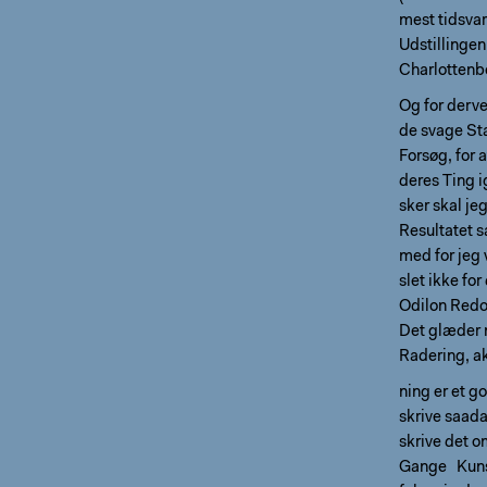
mest tidsva
Udstillingen
Charlottenb
Og for derve
de svage Sta
Forsøg, for a
deres Ting i
sker skal je
Resultatet s
med for jeg 
slet ikke for
Odilon Redo
Det glæder m
Radering, ak
ning er et g
skrive saada
skrive det o
Gange Kunst