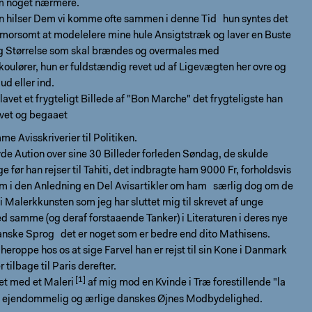
m noget nærmere.
en hilser Dem vi komme ofte sammen i denne Tid hun syntes det
morsomt at modelelere mine hule Ansigtstræk og laver en Buste
lig Størrelse som skal brændes og overmales med
ulører, hun er fuldstændig revet ud af Ligevægten her ovre og
ud eller ind.
lavet et frygteligt Billede af "Bon Marche" det frygteligste han
avet og begaaet
me Avisskriverier til Politiken.
de Aution over sine 30 Billeder forleden Søndag, de skulde
ge før han rejser til Tahiti, det indbragte ham 9000 Fr, forholdsvis
om i den Anledning en Del Avisartikler om ham særlig dog om de
i Malerkkunsten som jeg har sluttet mig til skrevet af unge
ed samme (og deraf forstaaende Tanker) i Literaturen i deres nye
anske Sprog det er noget som er bedre end dito Mathisens.
heroppe hos os at sige Farvel han er rejst til sin Kone i Danmark
ilbage til Paris derefter.
et med et Maleri
af mig mod en Kvinde i Træ forestillende "la
st ejendommelig og ærlige danskes Øjnes Modbydelighed.