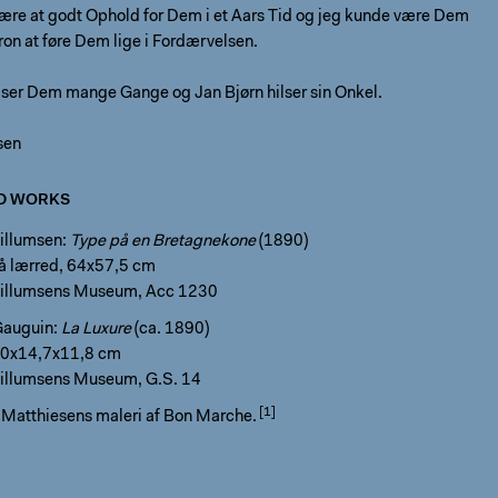
være at godt Ophold for Dem i et Aars Tid og jeg kunde være Dem
on at føre Dem lige i Fordærvelsen.
lser Dem mange Gange og Jan Bjørn hilser sin Onkel.
sen
D WORKS
Willumsen:
Type på en Bretagnekone
(1890)
på lærred, 64x57,5 cm
Willumsens Museum, Acc 1230
Gauguin:
La Luxure
(ca. 1890)
70x14,7x11,8 cm
Willumsens Museum, G.S. 14
 Matthiesens maleri af Bon Marche.