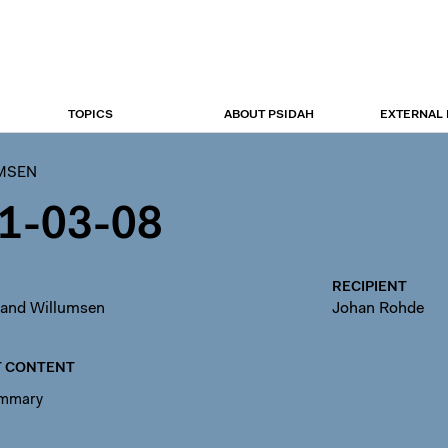
TOPICS
ABOUT PSIDAH
EXTERNAL
UMSEN
1-03-08
RECIPIENT
nand Willumsen
Johan Rohde
 CONTENT
ummary