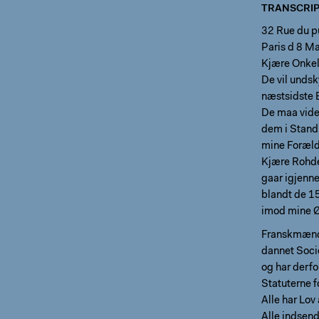
TRANSCRIP
32 Rue du pu
Paris d 8 M
Kjære Onkel
De vil unds
næstsidste 
De maa vide 
dem i Stand
mine Forældr
Kjære Rohde 
gaar igjenn
blandt de 15
imod mine Øn
Franskmænde
dannet Socie
og har derfo
Statuterne f
Alle har Lov 
Alle indsen