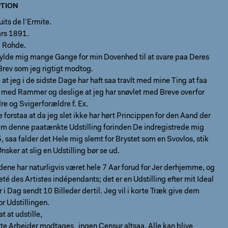
TION
its de l’Ermite.
ars 1891.
 Rohde.
kylde mig mange Gange for min Dovenhed til at svare paa Deres
Brev som jeg rigtigt modtog.
at jeg i de sidste Dage har haft saa travlt med mine Ting at faa
 med Rammer og deslige at jeg har snøvlet med Breve overfor
e og Svigerforældre f. Ex.
forstaa at da jeg slet ikke har hørt Princippen for den Aand der
em denne paatænkte Udstilling forinden De indregistrede mig
, saa falder det Hele mig slemt for Brystet som en Svovlos, stik
sker at slig en Udstilling bør se ud.
ne har naturligvis været hele 7 Aar forud for Jer derhjemme, og
té des Artistes indépendants; det er en Udstilling efter mit Ideal
r i Dag sendt 10 Billeder dertil. Jeg vil i korte Træk give dem
or Udstillingen.
at at udstille,
dte Arbejder modtages ingen Censur altsaa. Alle kan blive