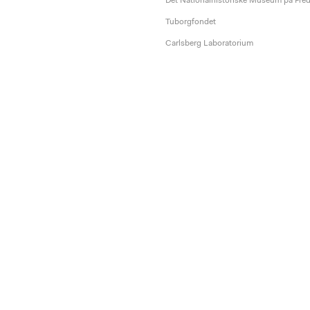
Det Nationalhistoriske Museum på Fre
Tuborgfondet
Carlsberg Laboratorium