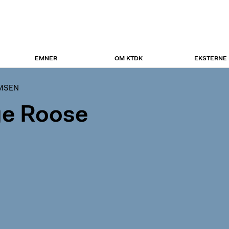
EMNER
OM KTDK
EKSTERNE
UMSEN
e Roose