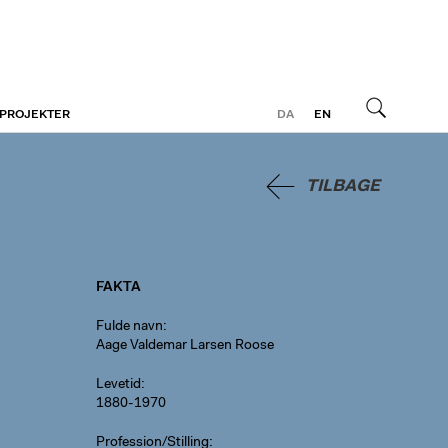
 PROJEKTER
DA
EN
Søg
TILBAGE
FAKTA
Fulde navn
Aage Valdemar Larsen Roose
Levetid
1880-1970
Profession/Stilling