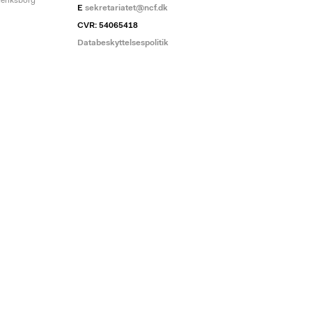
deriksborg
E
sekretariatet@ncf.dk
CVR: 54065418
Databeskyttelsespolitik