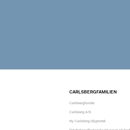
CARLSBERGFAMILIEN
Carlsbergfondet
Carlsberg A/S
Ny Carlsberg Glyptotek