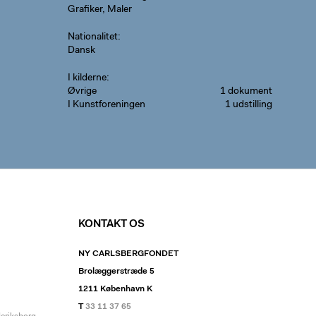
Grafiker, Maler
Nationalitet
Dansk
I kilderne
Øvrige
1 dokument
I Kunstforeningen
1 udstilling
KONTAKT OS
NY CARLSBERGFONDET
Brolæggerstræde 5
1211 København K
T
33 11 37 65