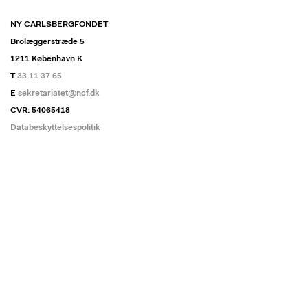
NY CARLSBERGFONDET
Brolæggerstræde 5
1211 København K
T
33 11 37 65
E
sekretariatet@ncf.dk
CVR: 54065418
Databeskyttelsespolitik