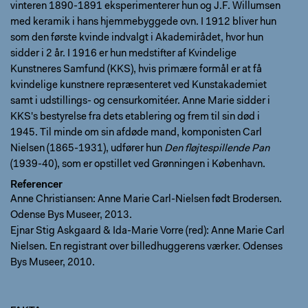
vinteren 1890-1891 eksperimenterer hun og J.F. Willumsen
med keramik i hans hjemmebyggede ovn. I 1912 bliver hun
som den første kvinde indvalgt i Akademirådet, hvor hun
sidder i 2 år. I 1916 er hun medstifter af Kvindelige
Kunstneres Samfund (KKS), hvis primære formål er at få
kvindelige kunstnere repræsenteret ved Kunstakademiet
samt i udstillings- og censurkomitéer. Anne Marie sidder i
KKS's bestyrelse fra dets etablering og frem til sin død i
1945. Til minde om sin afdøde mand, komponisten Carl
Nielsen (1865-1931), udfører hun
Den fløjtespillende Pan
(1939-40), som er opstillet ved Grønningen i København.
Referencer
Anne Christiansen: Anne Marie Carl-Nielsen født Brodersen.
Odense Bys Museer, 2013.
Ejnar Stig Askgaard & Ida-Marie Vorre (red): Anne Marie Carl
Nielsen. En registrant over billedhuggerens værker. Odenses
Bys Museer, 2010.