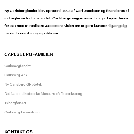
Ny Carlsbergfondet blev oprettet i 1902 af Carl Jacobsen og finansieres af
indtægterne fra hans andel i Carlsberg-bryggerierne. I dag arbejder fondet
fortsat med at realisere Jacobsens vision om at gøre kunsten tilgængelig
for det bredest mulige publikum.
CARLSBERGFAMILIEN
Carlsbergfondet
Carlsberg A/S
Ny Carlsberg Glyptotek
Det Nationalhistoriske Museum på Frederiksborg
Tuborgfondet
Carlsberg Laboratorium
KONTAKT OS