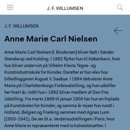
J. F. WILLUMSEN
Menu
Søg
J. F. WILLUMSEN
Anne Marie Carl Nielsen
TILBA
Anne Marie Carl Nielsen (f. Brodersen) bliver født i Sønder
Stenderup ved Kolding. I 1882 flytter hun til København, hvor
hun bliver undervist på Vilhelm Kleins Tegne- og
Kunstindustriskole for Kvinder. Derefter er hun elev hos
billedhuggeren August V. Saabye. I 1884 debuterer Anne
Marie på Charlottenborgs Forårsudstilling, og hun udstiller
her hvert år, indtil hun i 1892 bliver medlem af Den Frie
Udstilling. Fra marts 1889 til januar 1900 har hun en friplads
på Kunstskolen for Kvinder, og samme år rejser hun rundt i
Holland, Belgien og Frankrig sammen med Agnes Lunn
(1850-1941). De ser bl.a. Verdensudstillingen i Paris, hvor
Anne Marie er repræsenteret med to kalvestatuetter. I