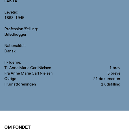
FAKTA
Levetid
1863-1945
Profession/Stilling
Billedhugger
Nationalitet
Dansk
I kilderne
Til Anne Marie Carl Nielsen
1 brev
Fra Anne Marie Carl Nielsen
5 breve
Øvrige
21 dokumenter
I Kunstforeningen
1 udstilling
OM FONDET