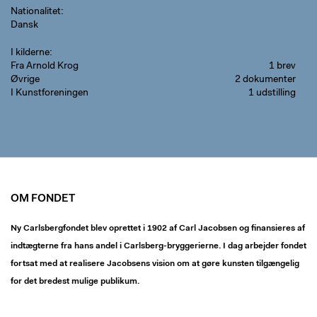
Nationalitet
Dansk
I kilderne
Fra Arnold Krog
1 brev
Øvrige
2 dokumenter
I Kunstforeningen
1 udstilling
OM FONDET
Ny Carlsbergfondet blev oprettet i 1902 af Carl Jacobsen og finansieres af
indtægterne fra hans andel i Carlsberg-bryggerierne. I dag arbejder fondet
fortsat med at realisere Jacobsens vision om at gøre kunsten tilgængelig
for det bredest mulige publikum.