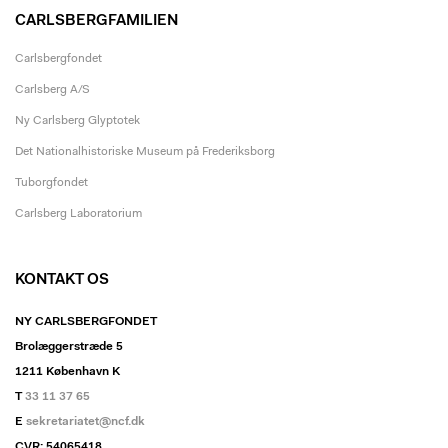
CARLSBERGFAMILIEN
Carlsbergfondet
Carlsberg A/S
Ny Carlsberg Glyptotek
Det Nationalhistoriske Museum på Frederiksborg
Tuborgfondet
Carlsberg Laboratorium
KONTAKT OS
NY CARLSBERGFONDET
Brolæggerstræde 5
1211 København K
T
33 11 37 65
E
sekretariatet@ncf.dk
CVR: 54065418