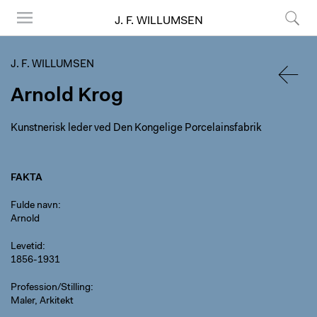
J. F. WILLUMSEN
Menu
Søg
J. F. WILLUMSEN
Arnold Krog
TILBA
Kunstnerisk leder ved Den Kongelige Porcelainsfabrik
FAKTA
Fulde navn
Arnold
Levetid
1856-1931
Profession/Stilling
Maler, Arkitekt