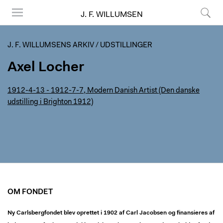
J. F. WILLUMSEN
Menu
Søg
J. F. WILLUMSENS ARKIV
/
UDSTILLINGER
Axel Locher
1912-4-13 - 1912-7-7, Modern Danish Artist (Den danske
udstilling i Brighton 1912)
OM FONDET
Ny Carlsbergfondet blev oprettet i 1902 af Carl Jacobsen og finansieres af