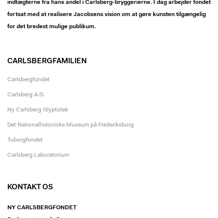
indtægterne fra hans andel i Carlsberg-bryggerierne. I dag arbejder fondet
fortsat med at realisere Jacobsens vision om at gøre kunsten tilgængelig
for det bredest mulige publikum.
CARLSBERGFAMILIEN
Carlsbergfondet
Carlsberg A/S
Ny Carlsberg Glyptotek
Det Nationalhistoriske Museum på Frederiksborg
Tuborgfondet
Carlsberg Laboratorium
KONTAKT OS
NY CARLSBERGFONDET