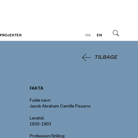
 PROJEKTER
DA
EN
Søg
TILBAGE
FAKTA
Fulde navn
Jacob Abraham Camille Pissarro
Levetid
1830-1903
Profession/Stilling