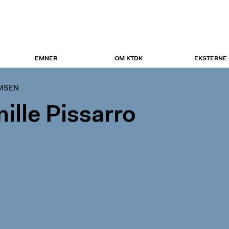
EMNER
OM KTDK
EKSTERNE
UMSEN
ille Pissarro