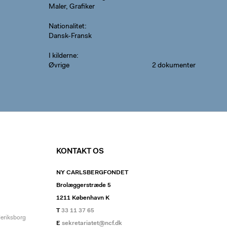
Maler, Grafiker
Nationalitet
Dansk-Fransk
I kilderne
Øvrige
2 dokumenter
KONTAKT OS
NY CARLSBERGFONDET
Brolæggerstræde 5
1211 København K
T
33 11 37 65
deriksborg
E
sekretariatet@ncf.dk