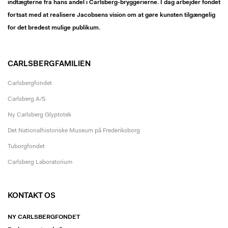
indtægterne fra hans andel i Carlsberg-bryggerierne. I dag arbejder fondet
fortsat med at realisere Jacobsens vision om at gøre kunsten tilgængelig
for det bredest mulige publikum.
CARLSBERGFAMILIEN
Carlsbergfondet
Carlsberg A/S
Ny Carlsberg Glyptotek
Det Nationalhistoriske Museum på Frederiksborg
Tuborgfondet
Carlsberg Laboratorium
KONTAKT OS
NY CARLSBERGFONDET