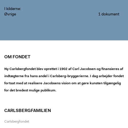
I kilderne
Øvrige
1 dokument
OM FONDET
Ny Carlsbergfondet blev oprettet i 1902 af Carl Jacobsen og finansieres af
indtægterne fra hans andel i Carlsberg-bryggerierne. I dag arbejder fondet
fortsat med at realisere Jacobsens vision om at gøre kunsten tilgængelig
for det bredest mulige publikum.
CARLSBERGFAMILIEN
Carlsbergfondet