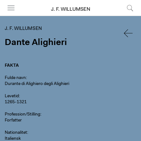
J. F. WILLUMSEN
Menu
Søg
J. F. WILLUMSEN
Dante Alighieri
TILBA
FAKTA
Fulde navn
Durante di Alighiero degli Alighieri
Levetid
1265-1321
Profession/Stilling
Forfatter
Nationalitet
Italiensk