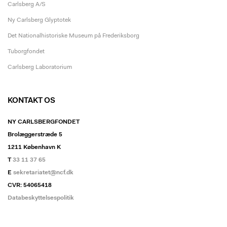
Carlsberg A/S
Ny Carlsberg Glyptotek
Det Nationalhistoriske Museum på Frederiksborg
Tuborgfondet
Carlsberg Laboratorium
KONTAKT OS
NY CARLSBERGFONDET
Brolæggerstræde 5
1211 København K
T
33 11 37 65
E
sekretariatet@ncf.dk
CVR: 54065418
Databeskyttelsespolitik