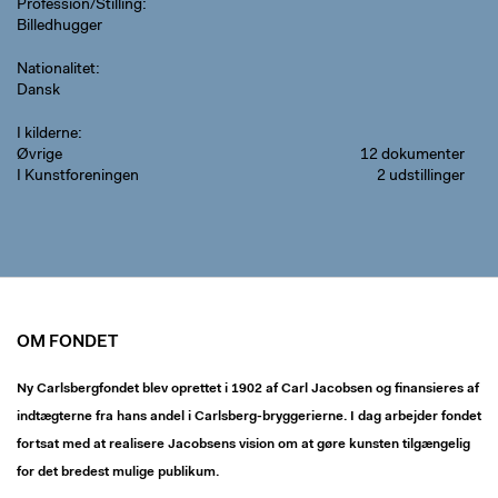
Profession/Stilling
Billedhugger
Nationalitet
Dansk
I kilderne
Øvrige
12 dokumenter
I Kunstforeningen
2 udstillinger
OM FONDET
Ny Carlsbergfondet blev oprettet i 1902 af Carl Jacobsen og finansieres af
indtægterne fra hans andel i Carlsberg-bryggerierne. I dag arbejder fondet
fortsat med at realisere Jacobsens vision om at gøre kunsten tilgængelig
for det bredest mulige publikum.