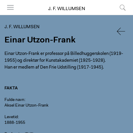
J. F. WILLUMSEN
Menu
Søg
J. F. WILLUMSEN
Einar Utzon-Frank
TILBA
Einar Utzon-Frank er professor på Billedhuggerskolen (1919-
1955) og direktør for Kunstakademiet (1925-1928).
Han er medlem af Den Frie Udstilling (1917-1945).
FAKTA
Fulde navn
Aksel Einar Utzon-Frank
Levetid
1888-1955