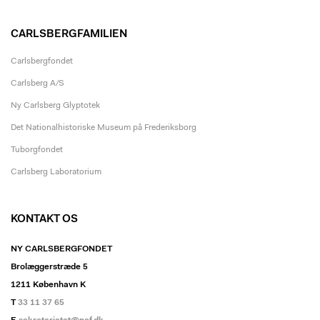
CARLSBERGFAMILIEN
Carlsbergfondet
Carlsberg A/S
Ny Carlsberg Glyptotek
Det Nationalhistoriske Museum på Frederiksborg
Tuborgfondet
Carlsberg Laboratorium
KONTAKT OS
NY CARLSBERGFONDET
Brolæggerstræde 5
1211 København K
T
33 11 37 65