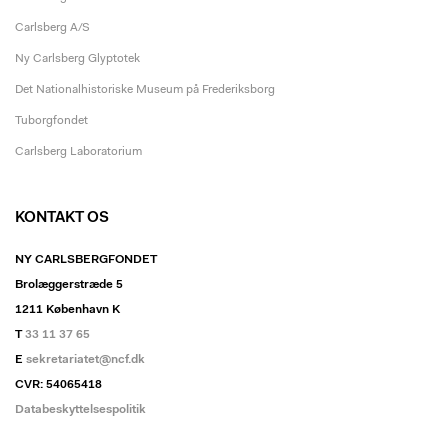
Carlsberg A/S
Ny Carlsberg Glyptotek
Det Nationalhistoriske Museum på Frederiksborg
Tuborgfondet
Carlsberg Laboratorium
KONTAKT OS
NY CARLSBERGFONDET
Brolæggerstræde 5
1211 København K
T
33 11 37 65
E
sekretariatet@ncf.dk
CVR: 54065418
Databeskyttelsespolitik