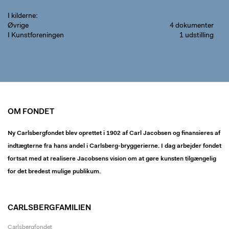
I kilderne
Øvrige
4 dokumenter
I Kunstforeningen
1 udstilling
OM FONDET
Ny Carlsbergfondet blev oprettet i 1902 af Carl Jacobsen og finansieres af
indtægterne fra hans andel i Carlsberg-bryggerierne. I dag arbejder fondet
fortsat med at realisere Jacobsens vision om at gøre kunsten tilgængelig
for det bredest mulige publikum.
CARLSBERGFAMILIEN
Carlsbergfondet