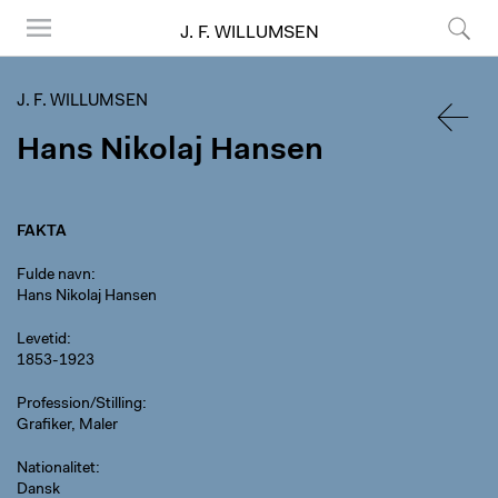
J. F. WILLUMSEN
Menu
Søg
J. F. WILLUMSEN
Hans Nikolaj Hansen
TILBA
FAKTA
Fulde navn
Hans Nikolaj Hansen
Levetid
1853-1923
Profession/Stilling
Grafiker, Maler
Nationalitet
Dansk