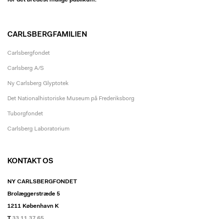
for det bredest mulige publikum.
CARLSBERGFAMILIEN
Carlsbergfondet
Carlsberg A/S
Ny Carlsberg Glyptotek
Det Nationalhistoriske Museum på Frederiksborg
Tuborgfondet
Carlsberg Laboratorium
KONTAKT OS
NY CARLSBERGFONDET
Brolæggerstræde 5
1211 København K
T
33 11 37 65