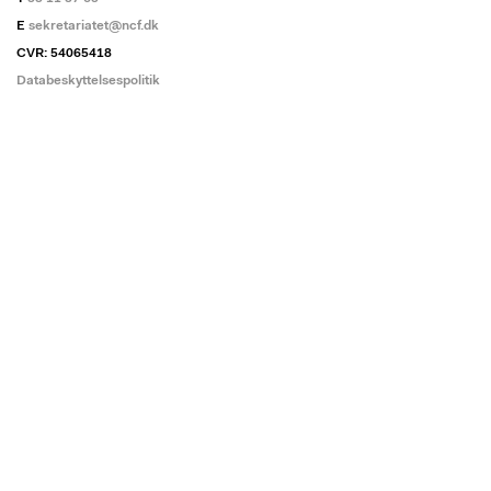
E
sekretariatet@ncf.dk
CVR: 54065418
Databeskyttelsespolitik