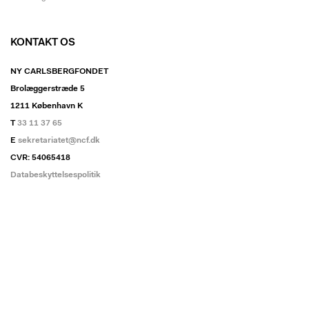
KONTAKT OS
NY CARLSBERGFONDET
Brolæggerstræde 5
1211 København K
T
33 11 37 65
E
sekretariatet@ncf.dk
CVR: 54065418
Databeskyttelsespolitik