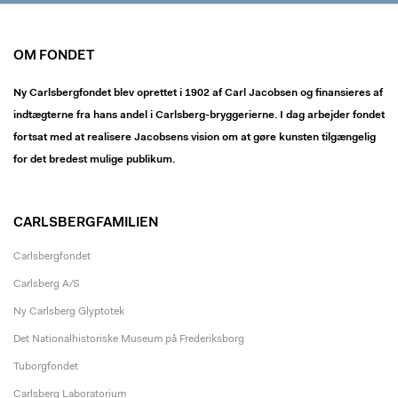
OM FONDET
Ny Carlsbergfondet blev oprettet i 1902 af Carl Jacobsen og finansieres af
indtægterne fra hans andel i Carlsberg-bryggerierne. I dag arbejder fondet
fortsat med at realisere Jacobsens vision om at gøre kunsten tilgængelig
for det bredest mulige publikum.
CARLSBERGFAMILIEN
Carlsbergfondet
Carlsberg A/S
Ny Carlsberg Glyptotek
Det Nationalhistoriske Museum på Frederiksborg
Tuborgfondet
Carlsberg Laboratorium