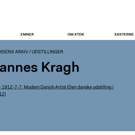
EMNER
OM KTDK
EKSTERNE
UMSENS ARKIV
/
UDSTILLINGER
annes Kragh
 1912-7-7, Modern Danish Artist (Den danske udstilling i
12)