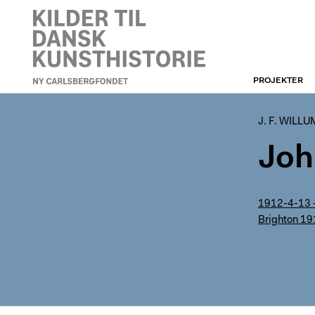
PROJEKTER
J. F. WILLUMSEN
J. F. WILL
Joh
1912-4-13 -
Brighton 19