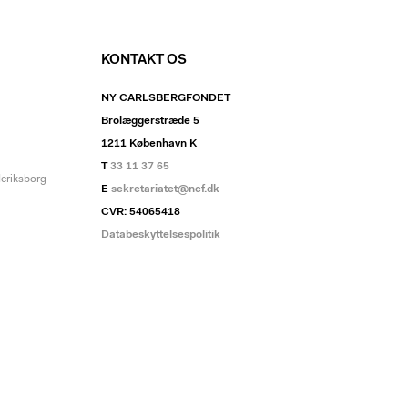
KONTAKT OS
NY CARLSBERGFONDET
Brolæggerstræde 5
1211 København K
T
33 11 37 65
deriksborg
E
sekretariatet@ncf.dk
CVR: 54065418
Databeskyttelsespolitik