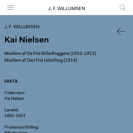
J. F. WILLUMSEN
Menu
Søg
J. F. WILLUMSEN
Kai Nielsen
TILBA
Medlem af De Frie Billedhuggere (1910-1913)
Medlem af Den Frie Udstilling (1914)
FAKTA
Fulde navn
Kai Nielsen
Levetid
1882-1924
Profession/Stilling