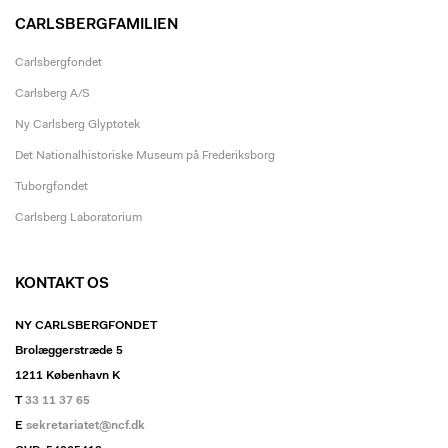
CARLSBERGFAMILIEN
Carlsbergfondet
Carlsberg A/S
Ny Carlsberg Glyptotek
Det Nationalhistoriske Museum på Frederiksborg
Tuborgfondet
Carlsberg Laboratorium
KONTAKT OS
NY CARLSBERGFONDET
Brolæggerstræde 5
1211 København K
T
33 11 37 65
E
sekretariatet@ncf.dk