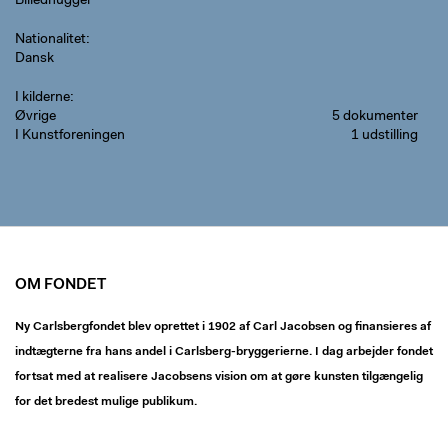
Billedhugger
Nationalitet
Dansk
I kilderne
Øvrige
5 dokumenter
I Kunstforeningen
1 udstilling
OM FONDET
Ny Carlsbergfondet blev oprettet i 1902 af Carl Jacobsen og finansieres af
indtægterne fra hans andel i Carlsberg-bryggerierne. I dag arbejder fondet
fortsat med at realisere Jacobsens vision om at gøre kunsten tilgængelig
for det bredest mulige publikum.