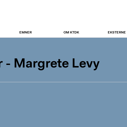
EMNER
OM KTDK
EKSTERNE
 - Margrete Levy