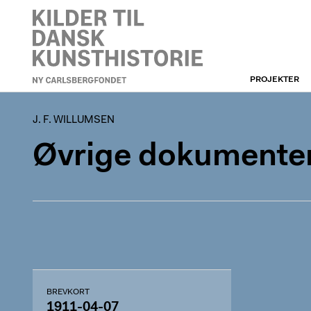
PROJEKTER
J. F. WILLUMSEN
J. F. WILLUMSEN
Øvrige dokumenter
BREVKORT
1911-04-07