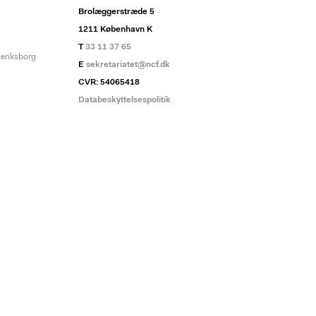
Brolæggerstræde 5
1211 København K
T
33 11 37 65
deriksborg
E
sekretariatet@ncf.dk
CVR: 54065418
Databeskyttelsespolitik