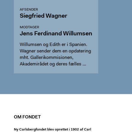
AFSENDER
Siegfried Wagner
MODTAGER
Jens Ferdinand Willumsen
Willumsen og Edith er i Spanien.
Wagner sender dem en opdatering
mht. Gallerikommisionen,
Akademirådet og deres fælles …
OM FONDET
Ny Carlsbergfondet blev oprettet i 1902 af Carl