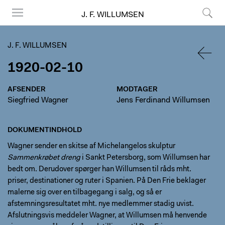
J. F. WILLUMSEN
Menu
Søg
J. F. WILLUMSEN
1920-02-10
TILBA
AFSENDER
MODTAGER
Siegfried Wagner
Jens Ferdinand Willumsen
DOKUMENTINDHOLD
Wagner sender en skitse af Michelangelos skulptur
Sammenkrøbet dreng
i Sankt Petersborg, som Willumsen har
bedt om. Derudover spørger han Willumsen til råds mht.
priser, destinationer og ruter i Spanien. På Den Frie beklager
malerne sig over en tilbagegang i salg, og så er
afstemningsresultatet mht. nye medlemmer stadig uvist.
Afslutningsvis meddeler Wagner, at Willumsen må henvende