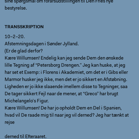
sine spørgsmål om forårsudstillingen til Den Fries nye
bestyrelse.
TRANSSKRIPTION
10–2–20.
Afstemningsdagen i Sønder Jylland.
(Er de glad derfor?
Kære Willumsen! Endelig kan jeg sende Dem den ønskede
lille Tegning af “Petersborg Drengen.” Jeg kan huske, at jeg
har set et Exemp: i Florens i Akademiet, om det er i Gibs eller
Marmor husker jeg ikke, men det er jo sikkert en Afstøbning.
Ligheden er jo ikke slaaende imellem disse to Tegninger, saa
De tager sikkert Fejl naar de mener, at “Greco” har brugt
Michelangelo’s Figur.
Kære Willumsen! De har jo opholdt Dem en Del i Spanien,
hvad vil De raade mig til naar jeg vil derned? Jeg har tænkt at
rejse
derned til Efteraaret.