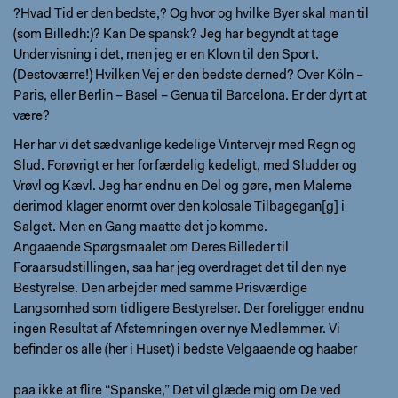
?Hvad Tid er den bedste,? Og hvor og hvilke Byer skal man til
(som Billedh:)? Kan De spansk? Jeg har begyndt at tage
Undervisning i det, men jeg er en Klovn til den Sport.
(Destoværre!) Hvilken Vej er den bedste derned? Over Köln –
Paris, eller Berlin – Basel – Genua til Barcelona. Er der dyrt at
være?
Her har vi det sædvanlige kedelige Vintervejr med Regn og
Slud. Forøvrigt er her forfærdelig kedeligt, med Sludder og
Vrøvl og Kævl. Jeg har endnu en Del og gøre, men Malerne
derimod klager enormt over den kolosale Tilbagegan[g] i
Salget. Men en Gang maatte det jo komme.
Angaaende Spørgsmaalet om Deres Billeder til
Foraarsudstillingen, saa har jeg overdraget det til den nye
Bestyrelse. Den arbejder med samme Prisværdige
Langsomhed som tidligere Bestyrelser. Der foreligger endnu
ingen Resultat af Afstemningen over nye Medlemmer. Vi
befinder os alle (her i Huset) i bedste Velgaaende og haaber
paa ikke at flire “Spanske,” Det vil glæde mig om De ved