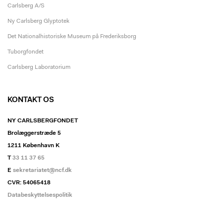
Carlsberg A/S
Ny Carlsberg Glyptotek
Det Nationalhistoriske Museum på Frederiksborg
Tuborgfondet
Carlsberg Laboratorium
KONTAKT OS
NY CARLSBERGFONDET
Brolæggerstræde 5
1211 København K
T
33 11 37 65
E
sekretariatet@ncf.dk
CVR: 54065418
Databeskyttelsespolitik