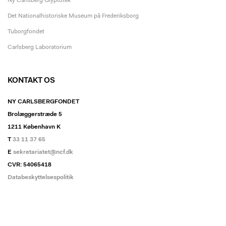
Ny Carlsberg Glyptotek
Det Nationalhistoriske Museum på Frederiksborg
Tuborgfondet
Carlsberg Laboratorium
KONTAKT OS
NY CARLSBERGFONDET
Brolæggerstræde 5
1211 København K
T
33 11 37 65
E
sekretariatet@ncf.dk
CVR: 54065418
Databeskyttelsespolitik