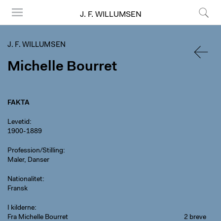
J. F. WILLUMSEN
Menu
Søg
J. F. WILLUMSEN
Michelle Bourret
TILBA
FAKTA
Levetid
1900-1889
Profession/Stilling
Maler, Danser
Nationalitet
Fransk
I kilderne
Fra Michelle Bourret
2 breve