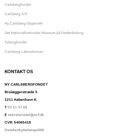
Carlsbergfondet
Carlsberg A/S
Ny Carlsberg Glyptotek
Det Nationalhistoriske Museum på Frederiksborg
Tuborgfondet
Carlsberg Laboratorium
KONTAKT OS
NY CARLSBERGFONDET
Brolæggerstræde 5
1211 København K
T
33 11 37 65
E
sekretariatet@ncf.dk
CVR: 54065418
Databeskyttelsespolitik