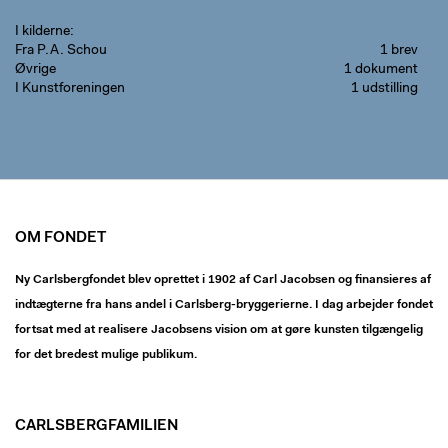
I kilderne
Fra P.A. Schou
1 brev
Øvrige
1 dokument
I Kunstforeningen
1 udstilling
OM FONDET
Ny Carlsbergfondet blev oprettet i 1902 af Carl Jacobsen og finansieres af
indtægterne fra hans andel i Carlsberg-bryggerierne. I dag arbejder fondet
fortsat med at realisere Jacobsens vision om at gøre kunsten tilgængelig
for det bredest mulige publikum.
CARLSBERGFAMILIEN