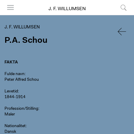
J. F. WILLUMSEN
Menu
Søg
J. F. WILLUMSEN
P.A. Schou
TILBA
FAKTA
Fulde navn
Peter Alfred Schou
Levetid
1844-1914
Profession/Stilling
Maler
Nationalitet
Dansk