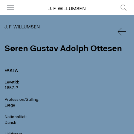
J. F. WILLUMSEN
Menu
Søg
J. F. WILLUMSEN
TILBA
Søren Gu­stav Adolph Ottesen
FAKTA
Levetid
1857-?
Profession/Stilling
Læge
Nationalitet
Dansk