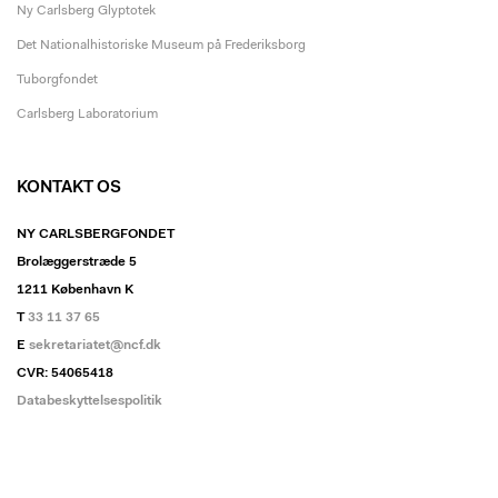
Ny Carlsberg Glyptotek
Det Nationalhistoriske Museum på Frederiksborg
Tuborgfondet
Carlsberg Laboratorium
KONTAKT OS
NY CARLSBERGFONDET
Brolæggerstræde 5
1211 København K
T
33 11 37 65
E
sekretariatet@ncf.dk
CVR: 54065418
Databeskyttelsespolitik