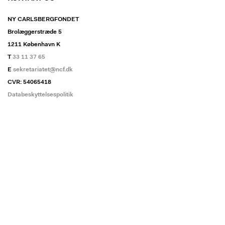
NY CARLSBERGFONDET
Brolæggerstræde 5
1211 København K
T
33 11 37 65
E
sekretariatet@ncf.dk
CVR: 54065418
Databeskyttelsespolitik