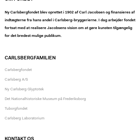
Ny Carlsbergfondet blev oprettet i 1902 af Carl Jacobsen og finansieres af
indtægterne fra hans andel i Carlsberg-bryggerierne. I dag arbejder fondet
fortsat med at realisere Jacobsens vision om at gøre kunsten tilgængelig
for det bredest mulige publikum.
CARLSBERGFAMILIEN
Carlsbergfondet
Carlsberg A/S
Ny Carlsberg Glyptotek
Det Nationalhistoriske Museum på Frederiksborg
Tuborgfondet
Carlsberg Laboratorium
KONTAKT OS