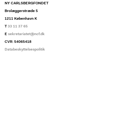
NY CARLSBERGFONDET
Brolæggerstræde 5
1211 København K
T
33 11 37 65
E
sekretariatet@ncf.dk
CVR: 54065418
Databeskyttelsespolitik