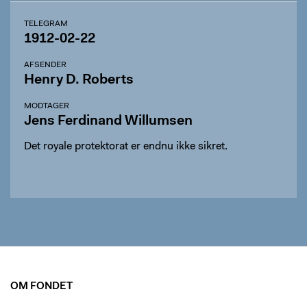
TELEGRAM
1912-02-22
AFSENDER
Henry D. Roberts
MODTAGER
Jens Ferdinand Willumsen
Det royale protektorat er endnu ikke sikret.
OM FONDET