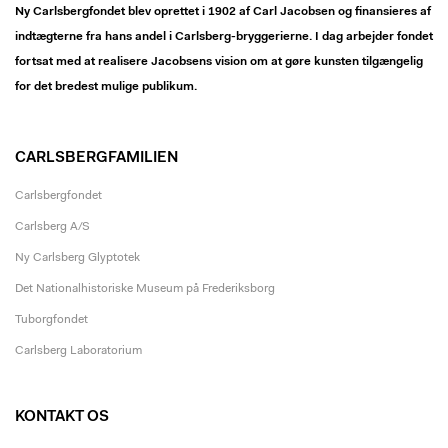
Ny Carlsbergfondet blev oprettet i 1902 af Carl Jacobsen og finansieres af
indtægterne fra hans andel i Carlsberg-bryggerierne. I dag arbejder fondet
fortsat med at realisere Jacobsens vision om at gøre kunsten tilgængelig
for det bredest mulige publikum.
CARLSBERGFAMILIEN
Carlsbergfondet
Carlsberg A/S
Ny Carlsberg Glyptotek
Det Nationalhistoriske Museum på Frederiksborg
Tuborgfondet
Carlsberg Laboratorium
KONTAKT OS