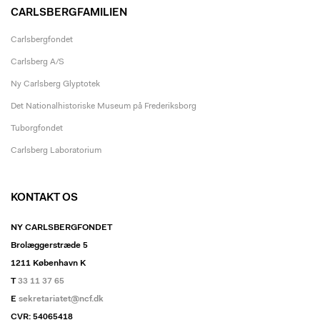
CARLSBERGFAMILIEN
Carlsbergfondet
Carlsberg A/S
Ny Carlsberg Glyptotek
Det Nationalhistoriske Museum på Frederiksborg
Tuborgfondet
Carlsberg Laboratorium
KONTAKT OS
NY CARLSBERGFONDET
Brolæggerstræde 5
1211 København K
T
33 11 37 65
E
sekretariatet@ncf.dk
CVR: 54065418