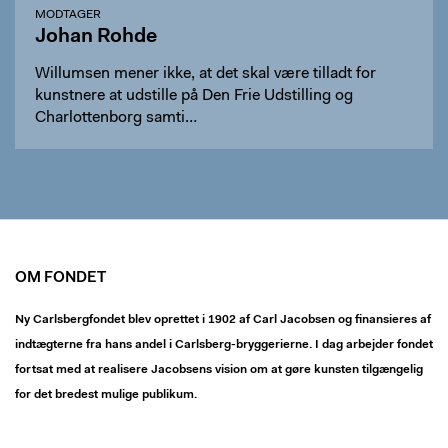
MODTAGER
Johan Rohde
Willumsen mener ikke, at det skal være tilladt for
kunstnere at udstille på Den Frie Udstilling og
Charlottenborg samti…
OM FONDET
Ny Carlsbergfondet blev oprettet i 1902 af Carl Jacobsen og finansieres af
indtægterne fra hans andel i Carlsberg-bryggerierne. I dag arbejder fondet
fortsat med at realisere Jacobsens vision om at gøre kunsten tilgængelig
for det bredest mulige publikum.