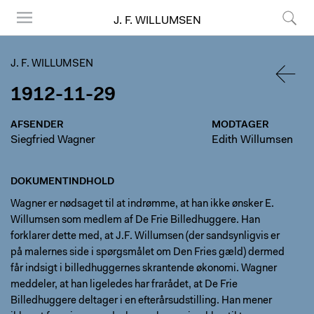
J. F. WILLUMSEN
Menu
Søg
J. F. WILLUMSEN
1912-11-29
TILBA
AFSENDER
MODTAGER
Siegfried Wagner
Edith Willumsen
DOKUMENTINDHOLD
Wagner er nødsaget til at indrømme, at han ikke ønsker E.
Willumsen som medlem af De Frie Billedhuggere. Han
forklarer dette med, at J.F. Willumsen (der sandsynligvis er
på malernes side i spørgsmålet om Den Fries gæld) dermed
får indsigt i billedhuggernes skrantende økonomi. Wagner
meddeler, at han ligeledes har frarådet, at De Frie
Billedhuggere deltager i en efterårsudstilling. Han mener