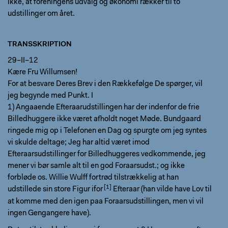
ikke, at foreningens udvalg og økonomi rækker til to
udstillinger om året.
TRANSSKRIPTION
29–II–12
Kære Fru Willumsen!
For at besvare Deres Brev i den Rækkefølge De spørger, vil
jeg begynde med Punkt. I
1) Angaaende Efteraarudstillingen har der indenfor de frie
Billedhuggere ikke været afholdt noget Møde. Bundgaard
ringede mig op i Telefonen en Dag og spurgte om jeg syntes
vi skulde deltage; Jeg har altid været imod
Efteraarsudstillinger for Billedhuggeres vedkommende, jeg
mener vi bør samle alt til en god Foraarsudst.; og ikke
forbløde os. Willie Wulff fortrød tilstrækkelig at han
udstillede sin store Figur ifor
Efteraar (han vilde have Lov til
at komme med den igen paa Foraarsudstillingen, men vi vil
ingen Gengangere have).