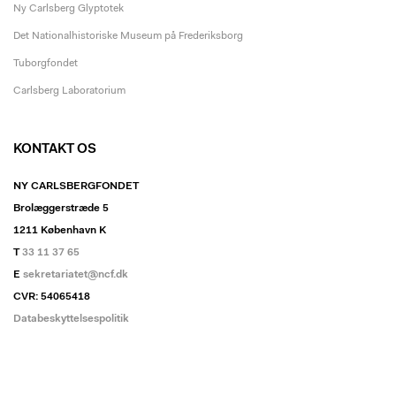
Ny Carlsberg Glyptotek
Det Nationalhistoriske Museum på Frederiksborg
Tuborgfondet
Carlsberg Laboratorium
KONTAKT OS
NY CARLSBERGFONDET
Brolæggerstræde 5
1211 København K
T
33 11 37 65
E
sekretariatet@ncf.dk
CVR: 54065418
Databeskyttelsespolitik