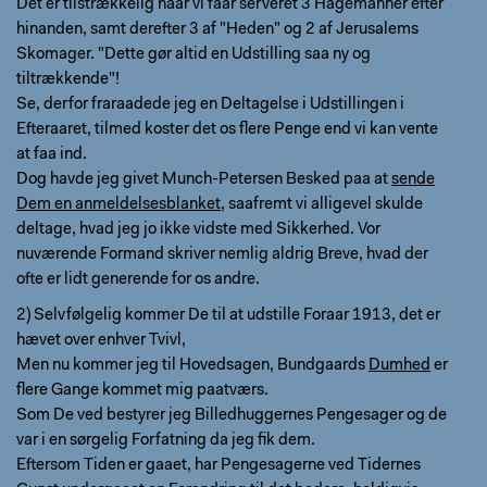
Det er tilstrækkelig naar vi faar serveret 3 Hagemanner efter
hinanden, samt derefter 3 af "Heden" og 2 af Jerusalems
Skomager. "Dette gør altid en Udstilling saa ny og
tiltrækkende"!
Se, derfor fraraadede jeg en Deltagelse i Udstillingen i
Efteraaret, tilmed koster det os flere Penge end vi kan vente
at faa ind.
Dog havde jeg givet Munch-Petersen Besked paa at
sende
Dem en anmeldelsesblanket
, saafremt vi alligevel skulde
deltage, hvad jeg jo ikke vidste med Sikkerhed. Vor
nuværende Formand skriver nemlig aldrig Breve, hvad der
ofte er lidt generende for os andre.
2) Selvfølgelig kommer De til at udstille Foraar 1913, det er
hævet over enhver Tvivl,
Men nu kommer jeg til Hovedsagen, Bundgaards
Dumhed
er
flere Gange kommet mig paatværs.
Som De ved bestyrer jeg Billedhuggernes Pengesager og de
var i en sørgelig Forfatning da jeg fik dem.
Eftersom Tiden er gaaet, har Pengesagerne ved Tidernes