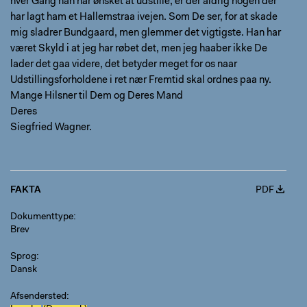
hver Gang han har ønsket at udstille, er der aldrig nogen der
har lagt ham et Hallemstraa ivejen. Som De ser, for at skade
mig sladrer Bundgaard, men glemmer det vigtigste. Han har
været Skyld i at jeg har røbet det, men jeg haaber ikke De
lader det gaa videre, det betyder meget for os naar
Udstillingsforholdene i ret nær Fremtid skal ordnes paa ny.
Mange Hilsner til Dem og Deres Mand
Deres
Siegfried Wagner.
FAKTA
PDF
Dokumenttype
Brev
Sprog
Dansk
Afsendersted