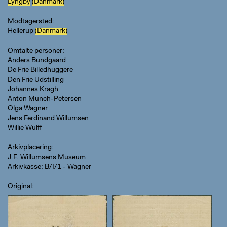
Lyngby
(Danmark)
Modtagersted
Hellerup
(Danmark)
Omtalte personer
Anders Bundgaard
De Frie Billedhuggere
Den Frie Udstilling
Johannes Kragh
Anton Munch-Petersen
Olga Wagner
Jens Ferdinand Willumsen
Willie Wulff
Arkivplacering
J.F. Willumsens Museum
Arkivkasse: B/I/1 - Wagner
Original