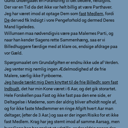
Gunst undergaaet en Forandring til det bedere, heldigvis.
Der var en Tid da det ikke var helt billig at være Parthaver.
Jeg har været imod at optage Dem som
fast
Medlem
, fordi
De
derved fik Indsigt i vore Pengeforhold og dermed Deres
Mand ligeledes.
Willumsen maa nødvendigvis være paa Malernes Parti, og
naar han kender Sagens rette Sammenhæng, saa er vi
Billedhuggere færdige med at klare os, endsige afdrage paa
vor Gæld.
Spørgsmaalet om Grundafgiften er endnu ikke ude af Verden.
Jeg venter mig nemlig ingen Ædelmodighed af de frie
Malere, særlig ikke Fynboerne.
Jeg havde tænkt mig Dem knyttet til de frie Billedh: som fast
Indbudt
, det har min Kone været i 6 Aar, og det gik storartet.
Hele Forskellen paa Fast og ikke fast paa den ene side, er
Deltagelse i Møderne, som der aldrig bliver afholdt nogle af,
og for ikke faste Medlemmer en ringe Afgift hvert Aar man
deltager, (efter de 3 Aar.) og saa er der ingen Risiko for et ikke
fast Medlem. Krag har jeg stemt imod af samme Aarsag, men