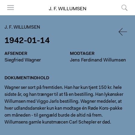
J. F. WILLUMSEN
Menu
Søg
J. F. WILLUMSEN
1942-01-14
TILBA
AFSENDER
MODTAGER
Siegfried Wagner
Jens Ferdinand Willumsen
DOKUMENTINDHOLD
Wagner ser sort på fremtiden. Han har kun tjent 150 kr. hele
sidste år, og han trænger til at få en bestilling. Han lykønsker
Willumsen med Viggo Jarls bestilling. Wagner meddeler, at
hver udlandsdansker kun kan modtage én Røde Kors-pakke
om måneden - til gengæld burde de altid nå frem.
Willumsens gamle kunstmæcen Carl Schepler er død.