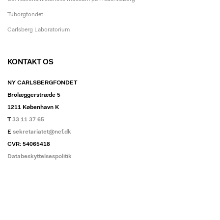
Tuborgfondet
Carlsberg Laboratorium
KONTAKT OS
NY CARLSBERGFONDET
Brolæggerstræde 5
1211 København K
T
33 11 37 65
E
sekretariatet@ncf.dk
CVR: 54065418
Databeskyttelsespolitik