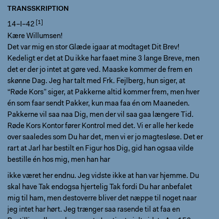
TRANSSKRIPTION
14–I–42
Kære Willumsen!
Det var mig en stor Glæde igaar at modtaget Dit Brev!
Kedeligt er det at Du ikke har faaet mine 3 lange Breve, men
det er der jo intet at gøre ved. Maaske kommer de frem en
skønne Dag. Jeg har talt med Frk. Fejlberg, hun siger, at
“Røde Kors” siger, at Pakkerne altid kommer frem, men hver
én som faar sendt Pakker, kun maa faa én om Maaneden.
Pakkerne vil saa naa Dig, men der vil saa gaa længere Tid.
Røde Kors Kontor fører Kontrol med det. Vi er alle her kede
over saaledes som Du har det, men vi er jo magtesløse. Det er
rart at Jarl har bestilt en Figur hos Dig, gid han ogsaa vilde
bestille én hos mig, men han har
ikke været her endnu. Jeg vidste ikke at han var hjemme. Du
skal have Tak endogsa hjertelig Tak fordi Du har anbefalet
mig til ham, men destoverre bliver det næppe til noget naar
jeg intet har hørt. Jeg trænger saa rasende til at faa en