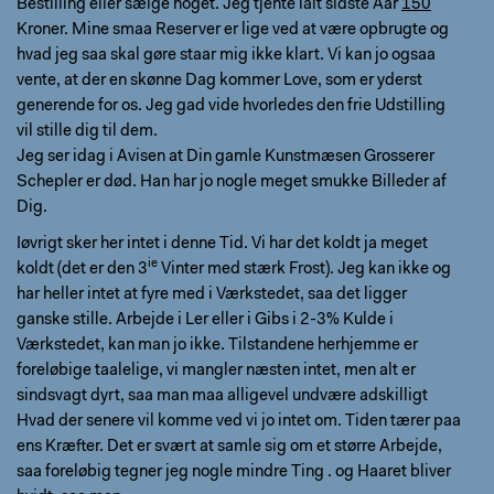
Bestilling eller sælge noget. Jeg tjente ialt sidste Aar
150
Kroner. Mine smaa Reserver er lige ved at være opbrugte og
hvad jeg saa skal gøre staar mig ikke klart. Vi kan jo ogsaa
vente, at der en skønne Dag kommer Love, som er yderst
generende for os. Jeg gad vide hvorledes den frie Udstilling
vil stille dig til dem.
Jeg ser idag i Avisen at Din gamle Kunstmæsen Grosserer
Schepler er død. Han har jo nogle meget smukke Billeder af
Dig.
Iøvrigt sker her intet i denne Tid. Vi har det koldt ja meget
ie
koldt (det er den 3
Vinter med stærk Frost). Jeg kan ikke og
har heller intet at fyre med i Værkstedet, saa det ligger
ganske stille. Arbejde i Ler eller i Gibs i 2-3% Kulde i
Værkstedet, kan man jo ikke. Tilstandene herhjemme er
foreløbige taalelige, vi mangler næsten intet, men alt er
sindsvagt dyrt, saa man maa alligevel undvære adskilligt
Hvad der senere vil komme ved vi jo intet om. Tiden tærer paa
ens Kræfter. Det er svært at samle sig om et større Arbejde,
saa foreløbig tegner jeg nogle mindre Ting . og Haaret bliver