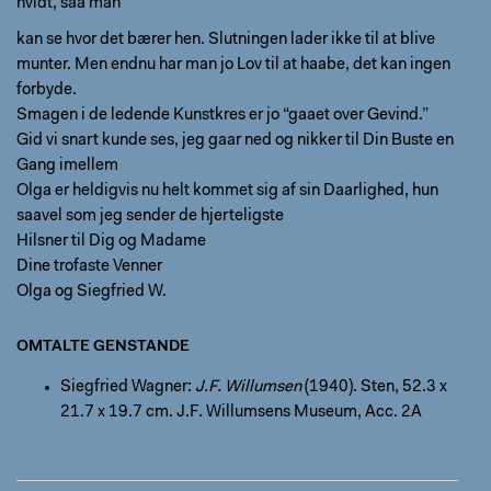
hvidt, saa man
kan se hvor det bærer hen. Slutningen lader ikke til at blive
munter. Men endnu har man jo Lov til at haabe, det kan ingen
forbyde.
Smagen i de ledende Kunstkres er jo “gaaet over Gevind.”
Gid vi snart kunde ses, jeg gaar ned og nikker til Din Buste en
Gang imellem
Olga er heldigvis nu helt kommet sig af sin Daarlighed, hun
saavel som jeg sender de hjerteligste
Hilsner til Dig og Madame
Dine trofaste Venner
Olga og Siegfried W.
OMTALTE GENSTANDE
Siegfried Wagner:
J.F. Willumsen
(1940). Sten, 52.3 x
21.7 x 19.7 cm. J.F. Willumsens Museum, Acc. 2A