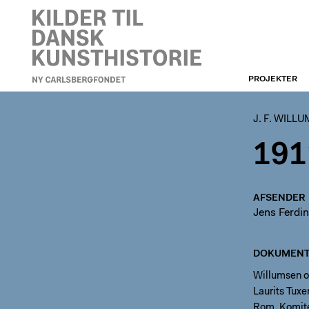
PROJEKTER
J. F. WILLUMSEN
J. F. WILL
191
AFSENDER
Jens Ferdi
DOKUMENT
Willumsen o
Laurits Tuxe
Rom. Komitée