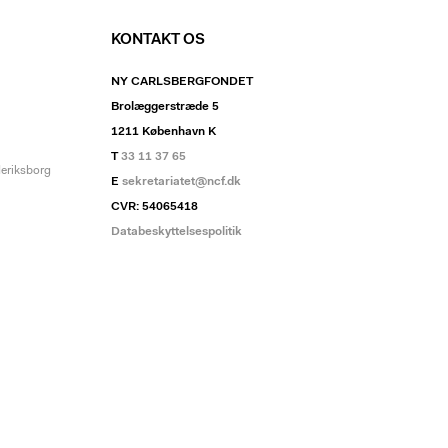
KONTAKT OS
NY CARLSBERGFONDET
Brolæggerstræde 5
1211 København K
T
33 11 37 65
deriksborg
E
sekretariatet@ncf.dk
CVR: 54065418
Databeskyttelsespolitik