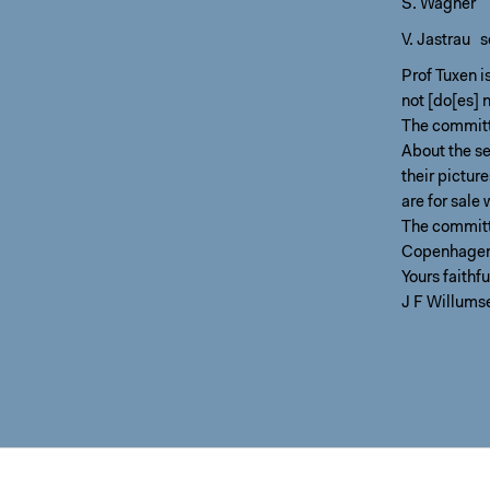
S. Wagner
V. Jastrau s
Prof Tuxen i
not [do[es] 
The committ
About the se
their picture
are for sale 
The committe
Copenhagen 
Yours faithfu
J F Willums