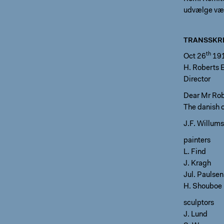
udvælge værk
TRANSSKRI
th
Oct 26
19
H. Roberts 
Director
Dear Mr Rob
The danish 
J.F. Willum
painters
L. Find
J. Kragh
Jul. Paulsen.
H. Shouboe
sculptors
J. Lund