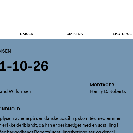
EMNER
OM KTDK
EKSTERNE
UMSEN
1-10-26
MODTAGER
nand Willumsen
Henry D. Roberts
INDHOLD
plyser navnene på den danske udstillingskomités medlemmer.
n er ikke deriblandt, da han er beskæftiget med en udstilling i
n har godkendt Roberts' udstillingsbetingelser, og den vil