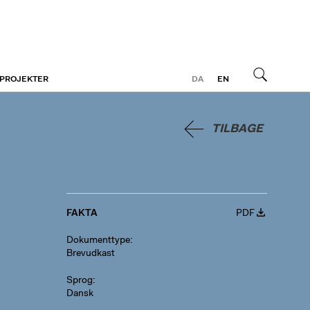
 PROJEKTER
DA
EN
Søg
TILBAGE
FAKTA
PDF
Dokumenttype
Brevudkast
Sprog
Dansk