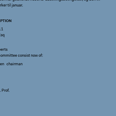
er til januar.
PTION
11
Esq
erts
committee consist now of:
sen chairman
 Prof.