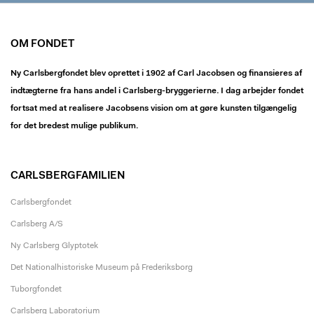
OM FONDET
Ny Carlsbergfondet blev oprettet i 1902 af Carl Jacobsen og finansieres af
indtægterne fra hans andel i Carlsberg-bryggerierne. I dag arbejder fondet
fortsat med at realisere Jacobsens vision om at gøre kunsten tilgængelig
for det bredest mulige publikum.
CARLSBERGFAMILIEN
Carlsbergfondet
Carlsberg A/S
Ny Carlsberg Glyptotek
Det Nationalhistoriske Museum på Frederiksborg
Tuborgfondet
Carlsberg Laboratorium