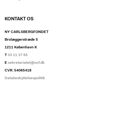
KONTAKT OS
NY CARLSBERGFONDET
Brolæggerstræde 5
1211 København K
T
33 11 37 65
E
sekretariatet@ncf.dk
CVR: 54065418
Databeskyttelsespolitik