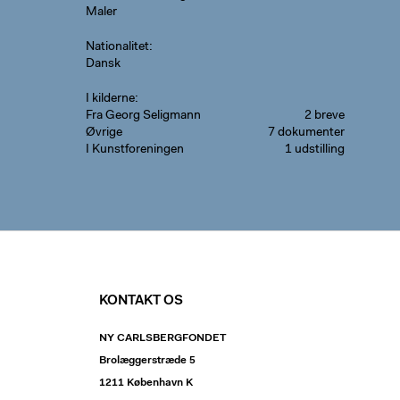
Maler
Nationalitet
Dansk
I kilderne
Fra Georg Seligmann
2 breve
Øvrige
7 dokumenter
I Kunstforeningen
1 udstilling
KONTAKT OS
NY CARLSBERGFONDET
Brolæggerstræde 5
1211 København K