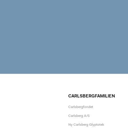
CARLSBERGFAMILIEN
Carlsbergfondet
Carlsberg A/S
Ny Carlsberg Glyptotek