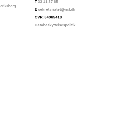
T
33 11 37 65
deriksborg
E
sekretariatet@ncf.dk
CVR: 54065418
Databeskyttelsespolitik