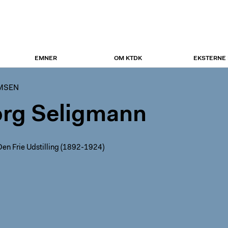
EMNER
OM KTDK
EKSTERNE
UMSEN
rg Seligmann
en Frie Udstilling (1892-1924)