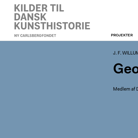
PROJEKTER
J. F. WILLUMSEN
J. F. WILL
Geo
Medlem af D