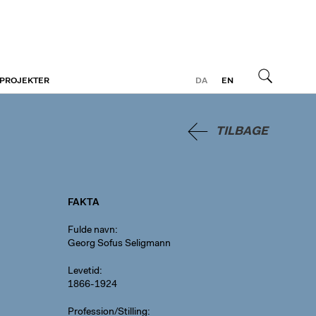
 PROJEKTER
DA
EN
Søg
TILBAGE
FAKTA
Fulde navn
Georg Sofus Seligmann
Levetid
1866-1924
Profession/Stilling