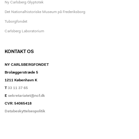
Ny Carlsberg Glyptotek
Det Nationalhistoriske Museum på Frederiksborg
Tuborgfondet
Carlsberg Laboratorium
KONTAKT OS
NY CARLSBERGFONDET
Brolæggerstræde 5
1211 København K
T
33 11 37 65
E
sekretariatet@ncf.dk
CVR: 54065418
Databeskyttelsespolitik