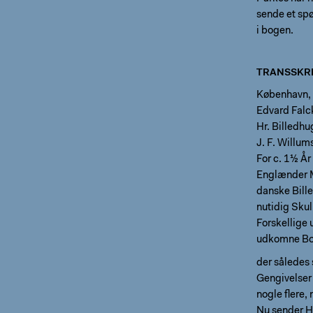
sende et sp
i bogen.
TRANSSKRI
København, 
Edvard Falc
Hr. Billedh
J. F. Willum
For c. 1½ År
Englænder M
danske Bille
nutidig Skul
Forskellige 
udkomne Bog
der således
Gengivelser 
nogle flere, 
Nu sender Hr