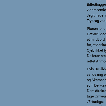
Billedhugge
videresend
Jeg tillader
Tryksag vedr
Planen for d
Det afbilded
et mildt ord
for, at der 
Øjeblikket f
De foran næ
rettet Anmo
Hvis De vild
sende mig et
og Skemaer.
som De kund
Dem direkte 
tage Omveje
Ærbødigst