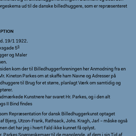
ørgeskema ud til de danske billedhuggere, som er repræsenteret
PTION
d. 19/1 1922.
5
ksgade 5
ugger og Maler
sen.
 siden kom der til Billedhuggerforeningen her Anmodning fra en
r. Kineton Parkes om at skaffe ham Navne og Adresser på
dhuggere til Brug for et større, planlagt Værk om samtidig og
ptører.
udmærkede Kunstnere har svaret Hr. Parkes, og i den alt
s II Bind findes
 som Repræsentation for dansk Billedhuggerkunst optaget
af Bjerg, Utzon-Frank, Rathsack, Johs. Kragh, Jarl – måske også
men det har jeg i hvert Fald ikke kunnet få oplyst.
. Parkes Spørgeskemaer til de manglende, af dem i sin Tid af