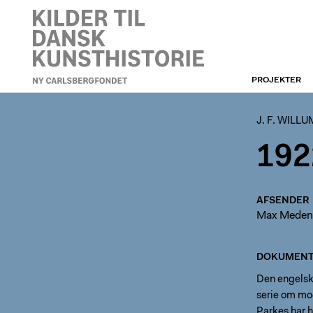
PROJEKTER
J. F. WILLUMSEN
J. F. WILL
192
AFSENDER
Max Meden
DOKUMENT
Den engelske
serie om mo
Parkes har 