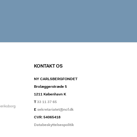
KONTAKT OS
NY CARLSBERGFONDET
Brolæggerstræde 5
1211 København K
T
33 11 37 65
deriksborg
E
sekretariatet@ncf.dk
CVR: 54065418
Databeskyttelsespolitik