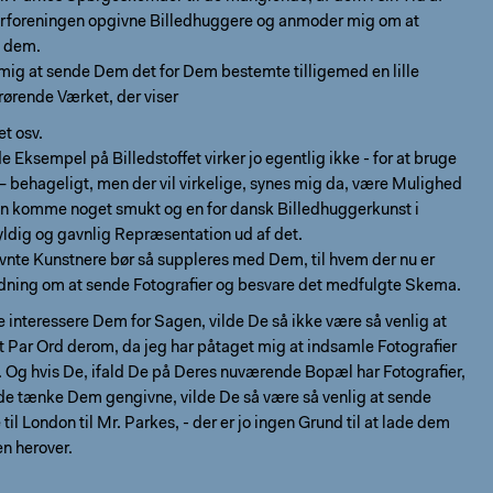
rforeningen opgivne Billedhuggere og anmoder mig om at
e dem.
 mig at sende Dem det for Dem bestemte tilligemed en lille
ørende Værket, der viser
et osv.
e Eksempel på Billedstoffet virker jo egentlig ikke - for at bruge
 – behageligt, men der vil virkelige, synes mig da, være Mulighed
kan komme noget smukt og en for dansk Billedhuggerkunst i
yldig og gavnlig Repræsentation ud af det.
vnte Kunstnere bør så suppleres med Dem, til hvem der nu er
dning om at sende Fotografier og besvare det medfulgte Skema.
e interessere Dem for Sagen, vilde De så ikke være så venlig at
 Par Ord derom, da jeg har påtaget mig at indsamle Fotografier
 Og hvis De, ifald De på Deres nuværende Bopæl har Fotografier,
e tænke Dem gengivne, vilde De så være så venlig at sende
til London til Mr. Parkes, - der er jo ingen Grund til at lade dem
n herover.