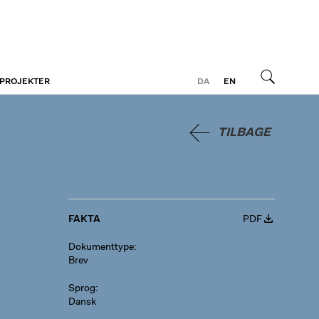
 PROJEKTER
DA
EN
Søg
TILBAGE
FAKTA
PDF
Dokumenttype
Brev
Sprog
Dansk