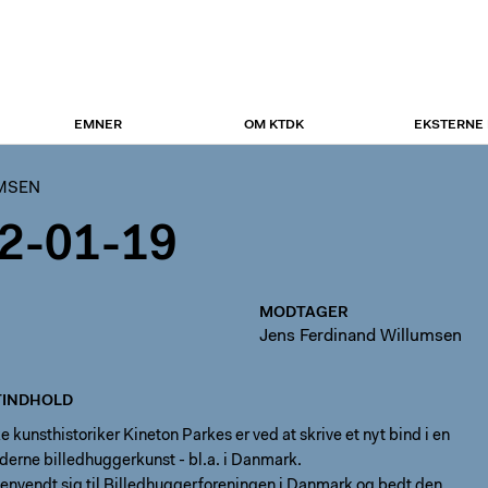
EMNER
OM KTDK
EKSTERNE
UMSEN
2-01-19
MODTAGER
Jens Ferdinand Willumsen
INDHOLD
 kunsthistoriker Kineton Parkes er ved at skrive et nyt bind i en
derne billedhuggerkunst - bl.a. i Danmark.
henvendt sig til Billedhuggerforeningen i Danmark og bedt den