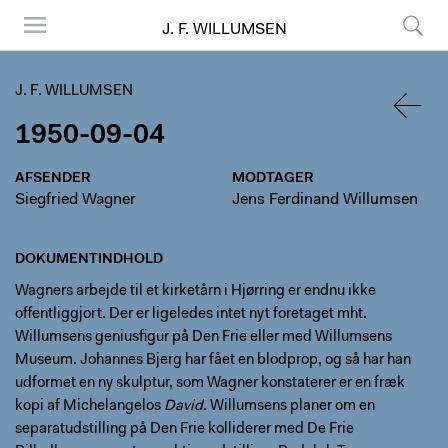
J. F. WILLUMSEN
Menu
Søg
J. F. WILLUMSEN
1950-09-04
TILBA
AFSENDER
MODTAGER
Siegfried Wagner
Jens Ferdinand Willumsen
DOKUMENTINDHOLD
Wagners arbejde til et kirketårn i Hjørring er endnu ikke
offentliggjort. Der er ligeledes intet nyt foretaget mht.
Willumsens geniusfigur på Den Frie eller med Willumsens
Museum. Johannes Bjerg har fået en blodprop, og så har han
udformet en ny skulptur, som Wagner konstaterer er en fræk
kopi af Michelangelos
David
. Willumsens planer om en
separatudstilling på Den Frie kolliderer med De Frie