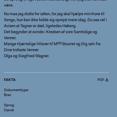
være.
Nu maa jeg slutte for iaften, for jeg skal hjælpe min Kone til
Sengs, hun kan ikke holde sig oprejst mere idag. Du saa vel i
Avisen at Tegner er død, ligeledes Høberg.
Det begynder at svinde i Kredsen af vore Samtidige og
Venner.
me
Mange Hjærtelige Hilsner til M
Bourret og Dig selv fra
Dine trofaste Venner
Olga og Siegfried Wagner.
FAKTA
PDF
Dokumenttype
Brev
Sprog
Dansk