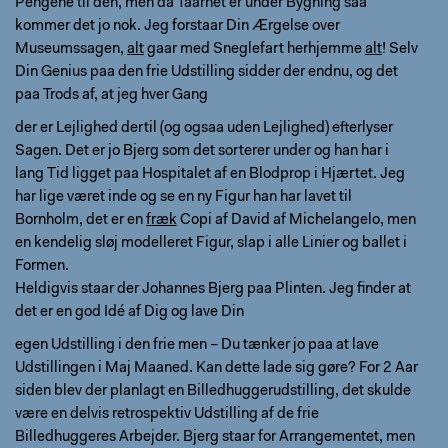
Pengene til den, men da Taarnet er under Bygning saa
kommer det jo nok. Jeg forstaar Din Ærgelse over
Museumssagen,
alt
gaar med Sneglefart herhjemme
alt
! Selv
Din Genius paa den frie Udstilling sidder der endnu, og det
paa Trods af, at jeg hver Gang
der er Lejlighed dertil (og ogsaa uden Lejlighed) efterlyser
Sagen. Det er jo Bjerg som det sorterer under og han har i
lang Tid ligget paa Hospitalet af en Blodprop i Hjærtet. Jeg
har lige været inde og se en ny Figur han har lavet til
Bornholm, det er en
fræk
Copi af David af Michelangelo, men
en kendelig sløj modelleret Figur, slap i alle Linier og ballet i
Formen.
Heldigvis staar der Johannes Bjerg paa Plinten. Jeg finder at
det er en god Idé af Dig og lave Din
egen Udstilling i den frie men – Du tænker jo paa at lave
Udstillingen i Maj Maaned. Kan dette lade sig gøre? For 2 Aar
siden blev der planlagt en Billedhuggerudstilling, det skulde
være en delvis retrospektiv Udstilling af de frie
Billedhuggeres Arbejder. Bjerg staar for Arrangementet, men