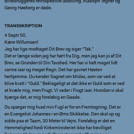
Billedhuggeres retrospektive udstilling. Rudolph Tegner og
Georg Høeberg er døde.
TRANSSKRIPTION
4 Septr 50.
Kære Willumsen!
Jeg har lige modtaget Dit Brev og siger “Tak.”
Det er længe siden jeg har hørt fra Dig, men jeg kan jo af Dit
Brev, se Grunden til Din Tavshed. Her har vi haft meget lidt
varme iaar og meget Regn. Det har gavnet Høsten
herhjemme. Du kender Sagnet om Midas, som var ved at
blive kvalt i “Guld.” Beklageligt at det ikke er Guld som er ved
at kvæle mig, men Frugt. Vi vader i Frugt iaar. Hvordan vi skal
bjærge det, er mig foreløbig en Gaade.
Du spørger mig hvad min Fugl er for en Fremtogning. Det er
en Evangelist Johannes i en Ørns Skikkelse. Den skal op og
sidde paa et Taarn, 30 Meter til Vejrs. Foreløbig er det en
Hemmelighed fordi Kirkeministeriet ikke har bevilliget