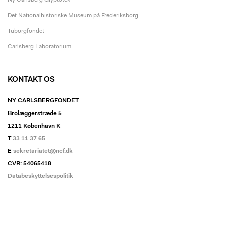
Ny Carlsberg Glyptotek
Det Nationalhistoriske Museum på Frederiksborg
Tuborgfondet
Carlsberg Laboratorium
KONTAKT OS
NY CARLSBERGFONDET
Brolæggerstræde 5
1211 København K
T
33 11 37 65
E
sekretariatet@ncf.dk
CVR: 54065418
Databeskyttelsespolitik