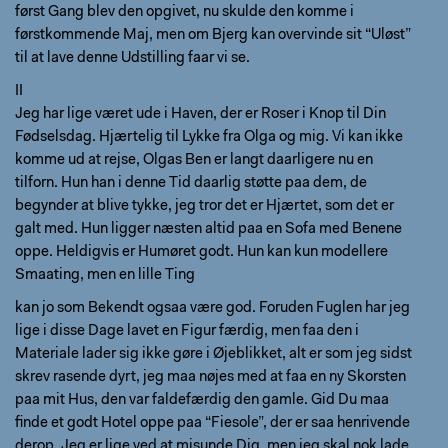
først Gang blev den opgivet, nu skulde den komme i
førstkommende Maj, men om Bjerg kan overvinde sit “Uløst”
til at lave denne Udstilling faar vi se.
II
Jeg har lige været ude i Haven, der er Roser i Knop til Din
Fødselsdag. Hjærtelig til Lykke fra Olga og mig. Vi kan ikke
komme ud at rejse, Olgas Ben er langt daarligere nu en
tilforn. Hun han i denne Tid daarlig støtte paa dem, de
begynder at blive tykke, jeg tror det er Hjærtet, som det er
galt med. Hun ligger næsten altid paa en Sofa med Benene
oppe. Heldigvis er Humøret godt. Hun kan kun modellere
Smaating, men en lille Ting
kan jo som Bekendt ogsaa være god. Foruden Fuglen har jeg
lige i disse Dage lavet en Figur færdig, men faa den i
Materiale lader sig ikke gøre i Øjeblikket, alt er som jeg sidst
skrev rasende dyrt, jeg maa nøjes med at faa en ny Skorsten
paa mit Hus, den var faldefærdig den gamle. Gid Du maa
finde et godt Hotel oppe paa “Fiesole”, der er saa henrivende
derop. Jeg er lige ved at misunde Dig, men jeg skal nok lade