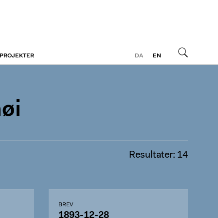
 PROJEKTER
DA
EN
Søg
øi
Resultater: 14
BREV
1893-12-28