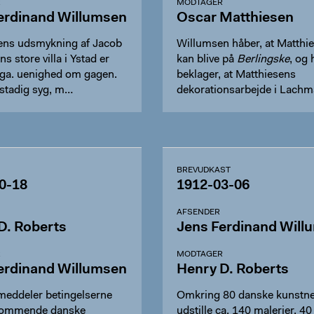
R
MODTAGER
erdinand Willumsen
Oscar Matthiesen
ens udsmykning af Jacob
Willumsen håber, at Matthi
 store villa i Ystad er
kan blive på
Berlingske
, og 
pga. uenighed om gagen.
beklager, at Matthiesens
 stadig syg, m…
dekorationsarbejde i Lach
BREVUDKAST
0-18
1912-03-06
AFSENDER
D. Roberts
Jens Ferdinand Will
R
MODTAGER
erdinand Willumsen
Henry D. Roberts
meddeler betingelserne
Omkring 80 danske kunstne
 kommende danske
udstille ca. 140 malerier, 40