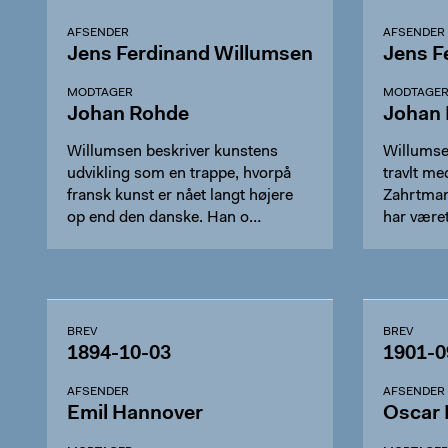
AFSENDER
AFSENDER
Jens Ferdinand Willumsen
Jens F
MODTAGER
MODTAGE
Johan Rohde
Johan
Willumsen beskriver kunstens
Willumsen
udvikling som en trappe, hvorpå
travlt med
fransk kunst er nået langt højere
Zahrtman
op end den danske. Han o…
har være
BREV
BREV
1894-10-03
1901-0
AFSENDER
AFSENDER
Emil Hannover
Oscar 