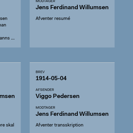
MODTAGER
Jens Ferdinand Willumsen
esen
Afventer resumé
han
manns …
BREV
1914-05-04
AFSENDER
umsen
Viggo Pedersen
MODTAGER
Jens Ferdinand Willumsen
re skal
Afventer transskription