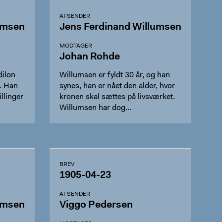
AFSENDER
umsen
Jens Ferdinand Willumsen
MODTAGER
Johan Rohde
dilon
Willumsen er fyldt 30 år, og han
r. Han
synes, han er nået den alder, hvor
illinger
kronen skal sættes på livsværket.
Willumsen har dog…
BREV
1905-04-23
AFSENDER
umsen
Viggo Pedersen