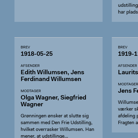
udstillin
har plads
BREV
BREV
1918-05-25
1919-1
AFSENDER
AFSENDER
Edith Willumsen, Jens
Laurit
Ferdinand Willumsen
MODTAGE
Jens F
MODTAGER
Olga Wagner, Siegfried
Willums
Wagner
værker s
Grønningen ønsker at slutte sig
afdeling 
sammen med Den Frie Udstilling,
Fragten a
hvilket overrasker Willumsen. Han
mener, at udstillinge…