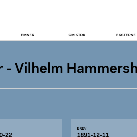
EMNER
OM KTDK
EKSTERNE
 - Vilhelm Hammersh
BREV
0-22
1891-12-11