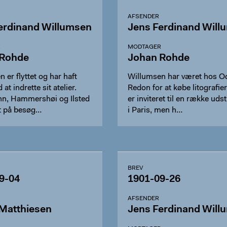
AFSENDER
erdinand Willumsen
Jens Ferdinand Will
R
MODTAGER
 Rohde
Johan Rohde
 er flyttet og har haft
Willumsen har været hos O
 at indrette sit atelier.
Redon for at købe litografie
n, Hammershøi og Ilsted
er inviteret til en række udst
t på besøg…
i Paris, men h…
BREV
9-04
1901-09-26
AFSENDER
Matthiesen
Jens Ferdinand Will