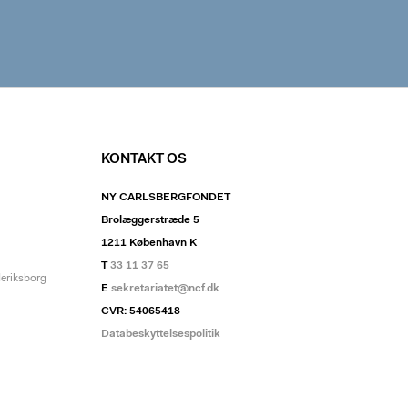
KONTAKT OS
NY CARLSBERGFONDET
Brolæggerstræde 5
1211 København K
T
33 11 37 65
deriksborg
E
sekretariatet@ncf.dk
CVR: 54065418
Databeskyttelsespolitik