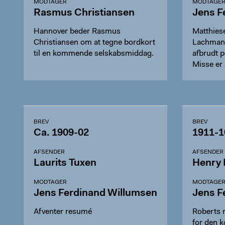
MODTAGER
MODTAGE
Rasmus Christiansen
Jens F
Hannover beder Rasmus
Matthies
Christiansen om at tegne bordkort
Lachmanns
til en kommende selskabsmiddag.
afbrudt 
Misse er
BREV
BREV
Ca. 1909-02
1911-1
AFSENDER
AFSENDER
Laurits Tuxen
Henry 
MODTAGER
MODTAGE
Jens Ferdinand Willumsen
Jens F
Afventer resumé
Roberts 
for den