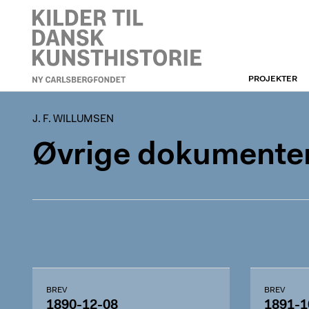
PROJEKTER
J. F. WILLUMSEN
J. F. WILLUMSEN
Øvrige dokumenter
BREV
BREV
1890-12-08
1891-1