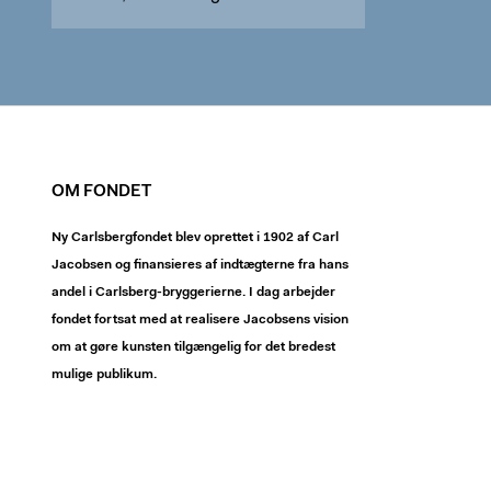
OM FONDET
Ny Carlsbergfondet blev oprettet i 1902 af Carl
Jacobsen og finansieres af indtægterne fra hans
andel i Carlsberg-bryggerierne. I dag arbejder
fondet fortsat med at realisere Jacobsens vision
om at gøre kunsten tilgængelig for det bredest
mulige publikum.