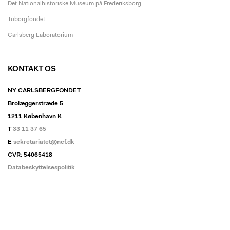
Det Nationalhistoriske Museum på Frederiksborg
Tuborgfondet
Carlsberg Laboratorium
KONTAKT OS
NY CARLSBERGFONDET
Brolæggerstræde 5
1211 København K
T
33 11 37 65
E
sekretariatet@ncf.dk
CVR: 54065418
Databeskyttelsespolitik