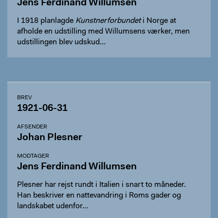
Jens Ferdinand Willumsen
I 1918 planlagde
Kunstnerforbundet
i Norge at
afholde en udstilling med Willumsens værker, men
udstillingen blev udskud…
BREV
1921-06-31
AFSENDER
Johan Plesner
MODTAGER
Jens Ferdinand Willumsen
Plesner har rejst rundt i Italien i snart to måneder.
Han beskriver en nattevandring i Roms gader og
landskabet udenfor…