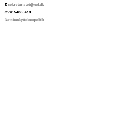
E
sekretariatet@ncf.dk
CVR: 54065418
Databeskyttelsespolitik