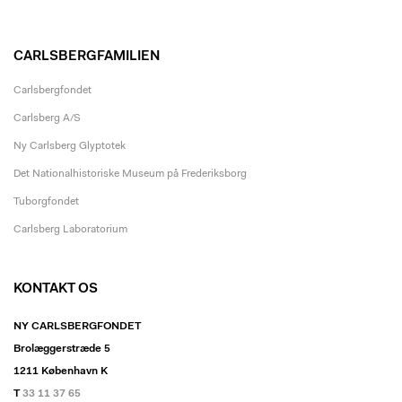
CARLSBERGFAMILIEN
Carlsbergfondet
Carlsberg A/S
Ny Carlsberg Glyptotek
Det Nationalhistoriske Museum på Frederiksborg
Tuborgfondet
Carlsberg Laboratorium
KONTAKT OS
NY CARLSBERGFONDET
Brolæggerstræde 5
1211 København K
T
33 11 37 65